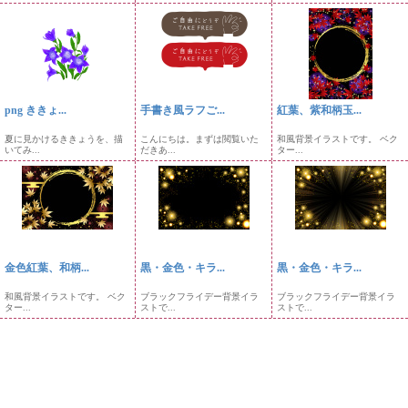
png ききょ...
手書き風ラフご...
紅葉、紫和柄玉...
夏に見かけるききょうを、描
こんにちは。まずは閲覧いた
和風背景イラストです。 ベク
いてみ...
だきあ...
ター...
金色紅葉、和柄...
黒・金色・キラ...
黒・金色・キラ...
和風背景イラストです。 ベク
ブラックフライデー背景イラ
ブラックフライデー背景イラ
ター...
ストで...
ストで...