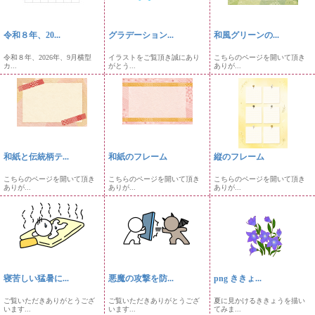
令和８年、20...
グラデーション...
和風グリーンの...
令和８年、2026年、9月横型
イラストをご覧頂き誠にあり
こちらのページを開いて頂き
カ...
がとう...
ありが...
和紙と伝統柄テ...
和紙のフレーム
縦のフレーム
こちらのページを開いて頂き
こちらのページを開いて頂き
こちらのページを開いて頂き
ありが...
ありが...
ありが...
寝苦しい猛暑に...
悪魔の攻撃を防...
png ききょ...
ご覧いただきありがとうござ
ご覧いただきありがとうござ
夏に見かけるききょうを描い
います...
います...
てみま...