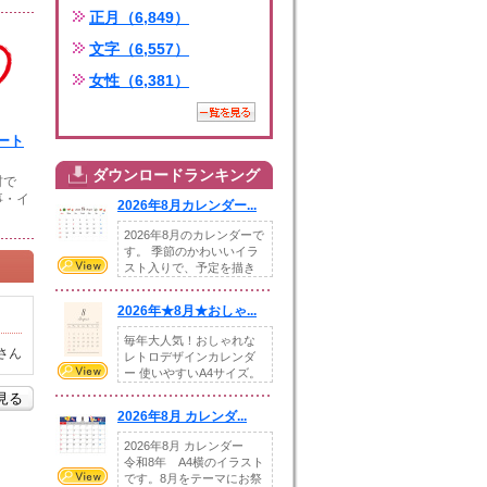
正月（6,849）
文字（6,557）
女性（6,381）
ート
ダウンロードランキング
材で
事・イ
2026年8月カレンダー...
2026年8月のカレンダーで
す。 季節のかわいいイラ
スト入りで、予定を描き
込めるスペ...
2026年★8月★おしゃ...
毎年大人気！おしゃれな
さん
レトロデザインカレンダ
ー 使いやすいA4サイズ。
illust...
を見る
2026年8月 カレンダ...
2026年8月 カレンダー
令和8年 A4横のイラスト
です。8月をテーマにお祭