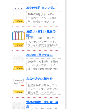
りの提...
2026年8月 カレンダ...
2026年8月 カレンダー
二色のアイコン 令和8
年 A4横のイラストで
す。8月をテ...
お祭り・縁日・屋台の
PO...
お祭り・縁日・屋台の
POPテンプレートです。
ファイル形式は透過PNG
です。---太め...
2026年 8月 かわい...
2026年（令和8年）8月の
カレンダーです。 サイ
ズ：横1480px 縦1047px...
お盆休みのお知らせ
お盆休みのお知らせテン
プレートです。 かわいい
夏のイラスト入りです。
休業日の日付けを...
世界の国旗 塗り絵 線
画
シンプルで使いやすい世