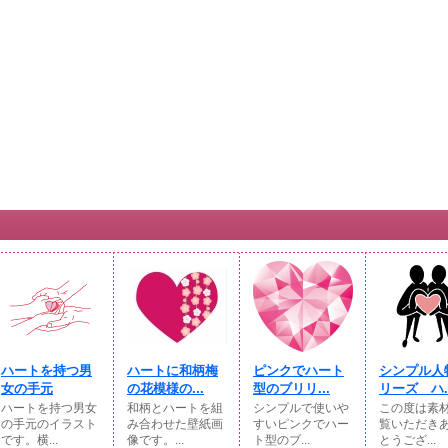
ハートを持つ男
ハートに和柄梅
ピンクでハート
シンプル人
女の手元
の花模様の...
型のブリリ...
リーズ ハ..
ハートを持つ男女
和柄とハートを組
シンプルで使いや
この度は素
の手元のイラスト
み合わせた壁紙画
すいピンクでハー
覧いただき
です。横...
像です。...
ト型のブ...
とうござ...