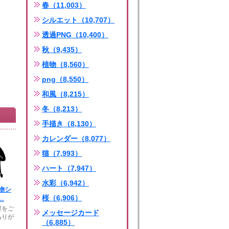
春（11,003）
シルエット（10,707）
透過PNG（10,400）
秋（9,435）
植物（8,560）
png（8,550）
和風（8,215）
冬（8,213）
手描き（8,130）
カレンダー（8,077）
猫（7,993）
ハート（7,947）
水彩（6,942）
物シ
桜（6,906）
.
材をご
メッセージカード
ありが
（6,885）