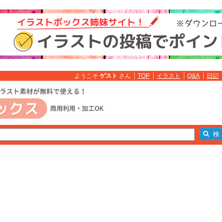
ようこそ
ゲスト
さん
TOP
イラスト
Q&A
日記