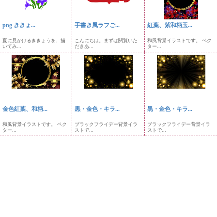
png ききょ...
手書き風ラフご...
紅葉、紫和柄玉...
夏に見かけるききょうを、描
こんにちは。まずは閲覧いた
和風背景イラストです。 ベク
いてみ...
だきあ...
ター...
金色紅葉、和柄...
黒・金色・キラ...
黒・金色・キラ...
和風背景イラストです。 ベク
ブラックフライデー背景イラ
ブラックフライデー背景イラ
ター...
ストで...
ストで...