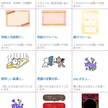
令和８年、2026年、9月横型
イラストをご覧頂き誠にあり
こちらのページを開いて頂き
カ...
がとう...
ありが...
和紙と伝統柄テ...
和紙のフレーム
縦のフレーム
こちらのページを開いて頂き
こちらのページを開いて頂き
こちらのページを開いて頂き
ありが...
ありが...
ありが...
寝苦しい猛暑に...
悪魔の攻撃を防...
png ききょ...
ご覧いただきありがとうござ
ご覧いただきありがとうござ
夏に見かけるききょうを描い
います...
います...
てみま...