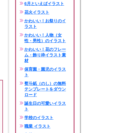
6月といえばイラスト
花火イラスト
かわいい！お祭りのイ
ラスト
かわいい！人物（女
性・男性）のイラスト
かわいい！花のフレー
ム・飾り枠イラスト素
材
保育園・園児のイラス
ト
熨斗紙（のし）の無料
テンプレートをダウン
ロード
誕生日の可愛いイラス
ト
学校のイラスト
職業 イラスト