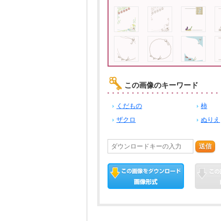
この画像のキーワード
くだもの
柿
ザクロ
ぬりえ
送信