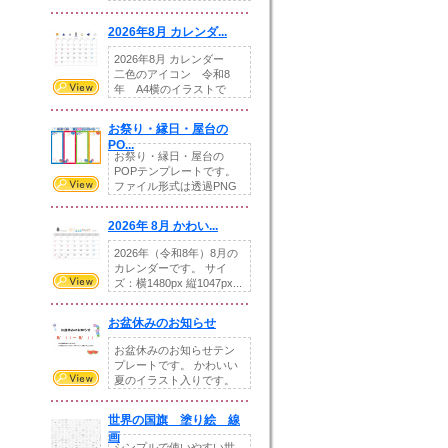
りの提...
2026年8月 カレンダ...
2026年8月 カレンダー
二色のアイコン 令和8
年 A4横のイラストで
す。8月をテ...
お祭り・縁日・屋台の
PO...
お祭り・縁日・屋台の
POPテンプレートです。
ファイル形式は透過PNG
です。---太め...
2026年 8月 かわい...
2026年（令和8年）8月の
カレンダーです。 サイ
ズ：横1480px 縦1047px...
お盆休みのお知らせ
お盆休みのお知らせテン
プレートです。 かわいい
夏のイラスト入りです。
休業日の日付けを...
世界の国旗 塗り絵 線
画
シンプルで使いやすい世