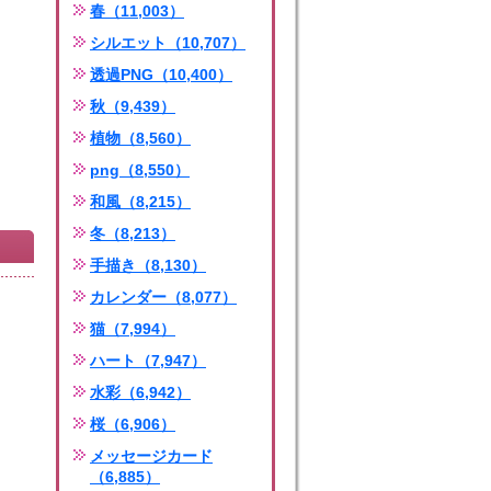
春（11,003）
シルエット（10,707）
透過PNG（10,400）
秋（9,439）
植物（8,560）
png（8,550）
和風（8,215）
冬（8,213）
手描き（8,130）
カレンダー（8,077）
猫（7,994）
ハート（7,947）
水彩（6,942）
桜（6,906）
メッセージカード
（6,885）