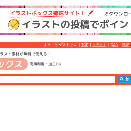
ようこそ
ゲスト
さん
TOP
イラスト
Q&A
日記