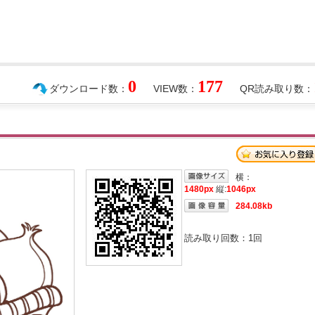
0
177
ダウンロード数：
VIEW数：
QR読み取り数：
横：
1480px
縦:
1046px
284.08kb
読み取り回数：
1
回