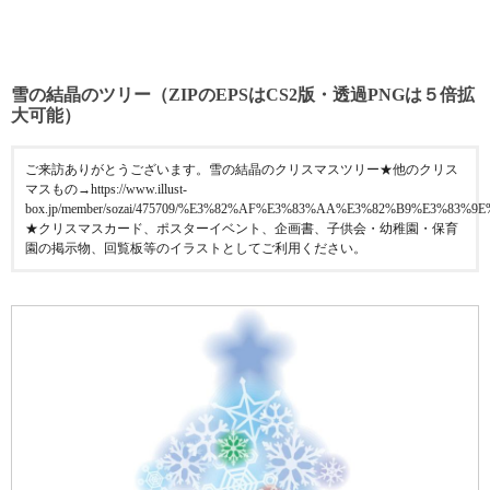
雪の結晶のツリー（ZIPのEPSはCS2版・透過PNGは５倍拡
大可能）
ご来訪ありがとうございます。雪の結晶のクリスマスツリー★他のクリス
マスもの→https://www.illust-
box.jp/member/sozai/475709/%E3%82%AF%E3%83%AA%E3%82%B9%E3%83%9
★クリスマスカード、ポスターイベント、企画書、子供会・幼稚園・保育
園の掲示物、回覧板等のイラストとしてご利用ください。