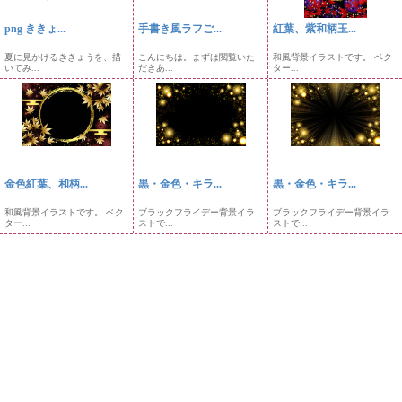
png ききょ...
手書き風ラフご...
紅葉、紫和柄玉...
夏に見かけるききょうを、描
こんにちは。まずは閲覧いた
和風背景イラストです。 ベク
いてみ...
だきあ...
ター...
金色紅葉、和柄...
黒・金色・キラ...
黒・金色・キラ...
和風背景イラストです。 ベク
ブラックフライデー背景イラ
ブラックフライデー背景イラ
ター...
ストで...
ストで...