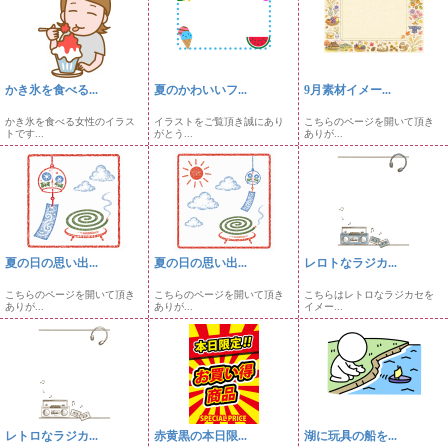
かき氷を食べる...
夏のかわいいフ...
9月素材イメー...
かき氷を食べる女性のイラス
イラストをご覧頂き誠にあり
こちらのページを開いて頂き
トです...
がとう...
ありが...
夏の日の思い出...
夏の日の思い出...
レロトなラジカ...
こちらのページを開いて頂き
こちらのページを開いて頂き
こちらはレトロなラジカセを
ありが...
ありが...
イメー...
レトロなラジカ...
赤黄黒の本日限...
湖に玩具の船を...