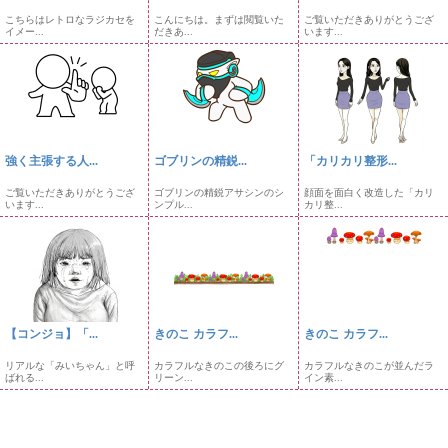
こちらはレトロなラジカセを
こんにちは。まずは閲覧いた
ご覧いただきありがとうござ
イメー...
だきあ...
います...
強く主張する人...
ゴブリンの精鋭...
「カリカリ整形...
ご覧いただきありがとうござ
ゴブリンの精鋭アサシンのシ
顔面を面白く改造した「カリ
います...
ンプル...
カリ整...
【コンジョ】「...
きのこ カラフ...
きのこ カラフ...
リアルな「みいちゃん」と呼
カラフルなきのこの後ろにグ
カラフルなきのこが並んだラ
ばれる...
リーン...
イン素...