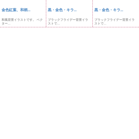
金色紅葉、和柄...
黒・金色・キラ...
黒・金色・キラ...
和風背景イラストです。 ベク
ブラックフライデー背景イラ
ブラックフライデー背景イラ
ター...
ストで...
ストで...