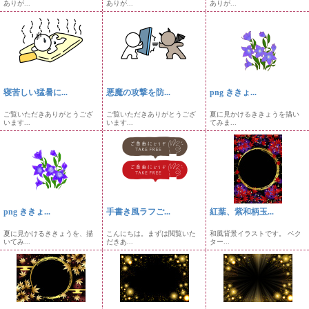
ありが...
ありが...
ありが...
寝苦しい猛暑に...
悪魔の攻撃を防...
png ききょ...
ご覧いただきありがとうござ
ご覧いただきありがとうござ
夏に見かけるききょうを描い
います...
います...
てみま...
png ききょ...
手書き風ラフご...
紅葉、紫和柄玉...
夏に見かけるききょうを、描
こんにちは。まずは閲覧いた
和風背景イラストです。 ベク
いてみ...
だきあ...
ター...