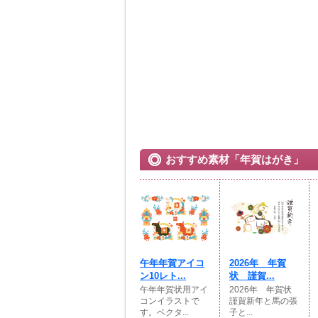
おすすめ素材「年賀はがき」
午年年賀アイコ
2026年 年賀
ン10レト...
状 謹賀...
午年年賀状用アイ
2026年 年賀状
コンイラストで
謹賀新年と馬の張
す。ベクタ...
子と...