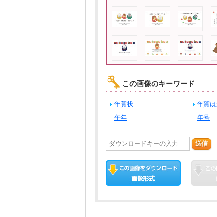
この画像のキーワード
年賀状
年賀は
午年
年号
送信