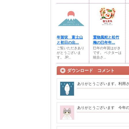
年賀状 富士山
置物風蛇と松竹
と初日の出...
梅の巳年年...
ご覧いただきあり
巳年の年賀はがき
がとうございま
です。 ベクターは
す。 JP...
統合さ...
ダウンロード コメント
ありがとうございます。利用
ありがとうございます 今年