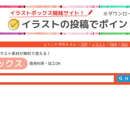
ようこそ
ゲスト
さん
TOP
イラスト
Q&A
日記