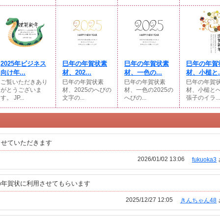
2025年ビジネス
巳年の年賀状素
巳年の年賀状素
巳年の年賀
向け年...
材、202...
材、一色の...
材、小槌と..
ご覧いただきあり
巳年の年賀状素
巳年の年賀状素
巳年の年賀
がとうございま
材、2025のへびの
材、一色の2025の
材、小槌と
す。 JP...
文字の...
へびの...
張子のイラ...
させていただきます
2026/01/02 13:06
fukuoka3
の年賀状に利用させてもらいます
2025/12/27 12:05
きんちゃん48