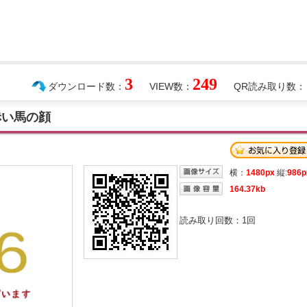
3
249
ダウンロード数：
VIEW数：
QR読み取り数：
赤い馬の顔
横：
1480px
縦:
986p
164.37kb
読み取り回数：
1
回