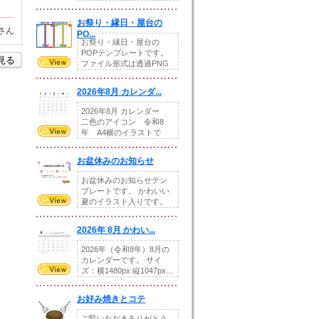
りの提...
お祭り・縁日・屋台の
さん
PO...
お祭り・縁日・屋台の
POPテンプレートです。
を見る
ファイル形式は透過PNG
です。---太め...
2026年8月 カレンダ...
2026年8月 カレンダー
二色のアイコン 令和8
年 A4横のイラストで
す。8月をテ...
お盆休みのお知らせ
お盆休みのお知らせテン
プレートです。 かわいい
夏のイラスト入りです。
休業日の日付けを...
2026年 8月 かわい...
2026年（令和8年）8月の
カレンダーです。 サイ
ズ：横1480px 縦1047px...
お好み焼きとコテ
ご覧いただきありがとう