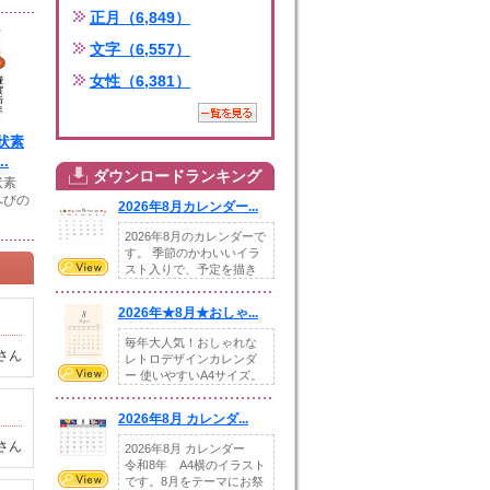
正月（6,849）
文字（6,557）
女性（6,381）
状素
.
ダウンロードランキング
状素
へびの
2026年8月カレンダー...
2026年8月のカレンダーで
す。 季節のかわいいイラ
スト入りで、予定を描き
込めるスペ...
2026年★8月★おしゃ...
毎年大人気！おしゃれな
さん
レトロデザインカレンダ
ー 使いやすいA4サイズ。
illust...
2026年8月 カレンダ...
さん
2026年8月 カレンダー
令和8年 A4横のイラスト
です。8月をテーマにお祭