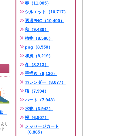
春（11,005）
シルエット（10,717）
透過PNG（10,400）
秋（9,439）
植物（8,560）
png（8,550）
和風（8,219）
冬（8,213）
手描き（8,130）
カレンダー（8,077）
猫（7,994）
ハート（7,948）
水彩（6,942）
年賀状
桜（6,907）
きあり
メッセージカード
いま
（6,885）