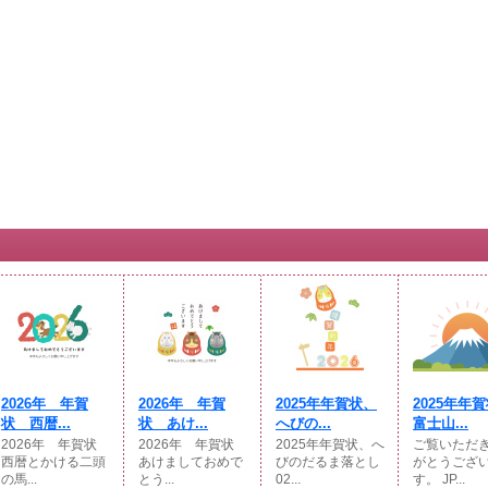
2026年 年賀
2026年 年賀
2025年年賀状、
2025年
状 西暦...
状 あけ...
へびの...
富士山...
2026年 年賀状
2026年 年賀状
2025年年賀状、へ
ご覧いただ
西暦とかける二頭
あけましておめで
びのだるま落とし
がとうござ
の馬...
とう...
02...
す。 JP...