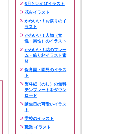
6月といえばイラスト
花火イラスト
かわいい！お祭りのイ
ラスト
かわいい！人物（女
性・男性）のイラスト
かわいい！花のフレー
ム・飾り枠イラスト素
材
保育園・園児のイラス
ト
熨斗紙（のし）の無料
テンプレートをダウン
ロード
誕生日の可愛いイラス
ト
学校のイラスト
職業 イラスト