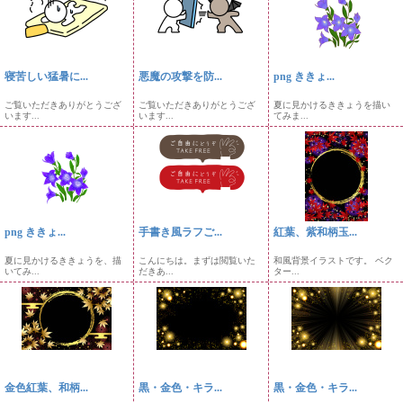
寝苦しい猛暑に...
悪魔の攻撃を防...
png ききょ...
ご覧いただきありがとうござ
ご覧いただきありがとうござ
夏に見かけるききょうを描い
います...
います...
てみま...
png ききょ...
手書き風ラフご...
紅葉、紫和柄玉...
夏に見かけるききょうを、描
こんにちは。まずは閲覧いた
和風背景イラストです。 ベク
いてみ...
だきあ...
ター...
金色紅葉、和柄...
黒・金色・キラ...
黒・金色・キラ...