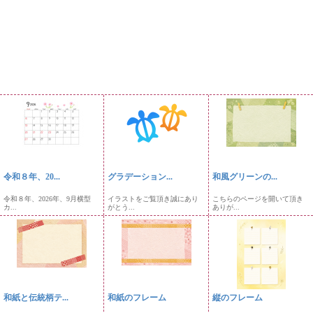
令和８年、20...
グラデーション...
和風グリーンの...
令和８年、2026年、9月横型
イラストをご覧頂き誠にあり
こちらのページを開いて頂き
カ...
がとう...
ありが...
和紙と伝統柄テ...
和紙のフレーム
縦のフレーム