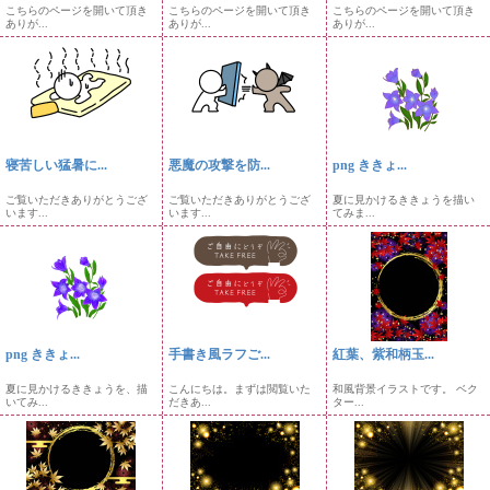
こちらのページを開いて頂き
こちらのページを開いて頂き
こちらのページを開いて頂き
ありが...
ありが...
ありが...
寝苦しい猛暑に...
悪魔の攻撃を防...
png ききょ...
ご覧いただきありがとうござ
ご覧いただきありがとうござ
夏に見かけるききょうを描い
います...
います...
てみま...
png ききょ...
手書き風ラフご...
紅葉、紫和柄玉...
夏に見かけるききょうを、描
こんにちは。まずは閲覧いた
和風背景イラストです。 ベク
いてみ...
だきあ...
ター...