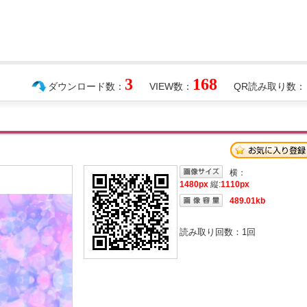
3
168
ダウンロード数：
VIEW数：
QR読み取り数：
横：
1480px
縦:
1110px
489.01kb
読み取り回数：
1
回