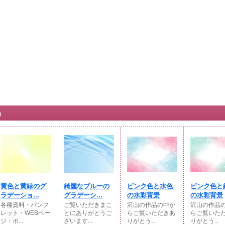
」
黄色と黄緑のグ
綺麗なブルーの
ピンク色と水色
ピンク色と
ラデーショ...
グラデーシ...
の水彩背景
の水彩背景
各種資料・パンフ
ご覧いただきまこ
沢山の作品の中か
沢山の作品
レット・WEBペー
とにありがとうご
らご覧いただきあ
らご覧いた
ジ・ポ...
ざいます...
りがとう...
りがとう...