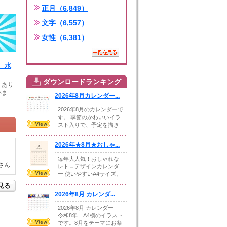
正月（6,849）
文字（6,557）
女性（6,381）
 水
ダウンロードランキング
きあり
いま
2026年8月カレンダー...
2026年8月のカレンダーで
す。 季節のかわいいイラ
スト入りで、予定を描き
込めるスペ...
2026年★8月★おしゃ...
毎年大人気！おしゃれな
さん
レトロデザインカレンダ
ー 使いやすいA4サイズ。
illust...
を見る
2026年8月 カレンダ...
2026年8月 カレンダー
令和8年 A4横のイラスト
です。8月をテーマにお祭