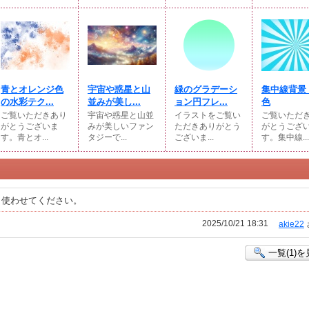
青とオレンジ色
宇宙や惑星と山
緑のグラデーシ
集中線背景
の水彩テク...
並みが美し...
ョン円フレ...
色
ご覧いただきあり
宇宙や惑星と山並
イラストをご覧い
ご覧いただ
がとうございま
みが美しいファン
ただきありがとう
がとうござ
す。青とオ...
タジーで...
ございま...
す。集中線...
、使わせてください。
2025/10/21 18:31
akie22
一覧(1)