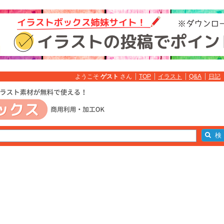
ようこそ
ゲスト
さん
TOP
イラスト
Q&A
日記