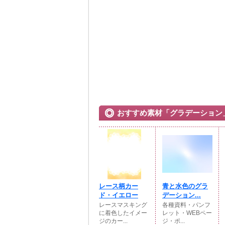
おすすめ素材「グラデーション
レース柄カー
青と水色のグラ
ド・イエロー
デーション...
レースマスキング
各種資料・パンフ
に着色したイメー
レット・WEBペー
ジのカー...
ジ・ポ...