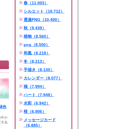
春（11,003）
シルエット（10,712）
透過PNG（10,400）
秋（9,439）
植物（8,560）
png（8,550）
和風（8,218）
冬（8,213）
手描き（8,130）
カレンダー（8,077）
猫（7,994）
ハート（7,948）
水彩（6,942）
緑色
桜（6,906）
の中か
メッセージカード
だきあ
（6,885）