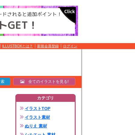
ILLUSTBOXとは？
新規会員登録
ログイン
全てのイラストを見る!
カテゴリ
イラストTOP
イラスト素材
ぬりえ 素材
シルエット 素材