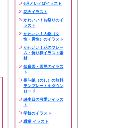
6月といえばイラスト
花火イラスト
かわいい！お祭りのイ
ラスト
かわいい！人物（女
性・男性）のイラスト
かわいい！花のフレー
ム・飾り枠イラスト素
材
保育園・園児のイラス
ト
熨斗紙（のし）の無料
テンプレートをダウン
ロード
誕生日の可愛いイラス
ト
学校のイラスト
職業 イラスト