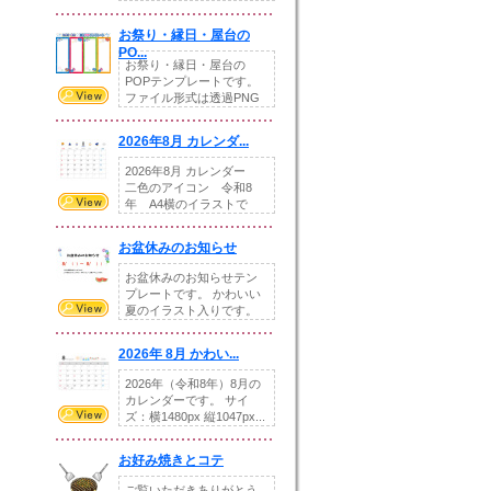
りの提...
お祭り・縁日・屋台の
PO...
お祭り・縁日・屋台の
POPテンプレートです。
ファイル形式は透過PNG
です。---太め...
2026年8月 カレンダ...
2026年8月 カレンダー
二色のアイコン 令和8
年 A4横のイラストで
す。8月をテ...
お盆休みのお知らせ
お盆休みのお知らせテン
プレートです。 かわいい
夏のイラスト入りです。
休業日の日付けを...
2026年 8月 かわい...
2026年（令和8年）8月の
カレンダーです。 サイ
ズ：横1480px 縦1047px...
お好み焼きとコテ
ご覧いただきありがとう