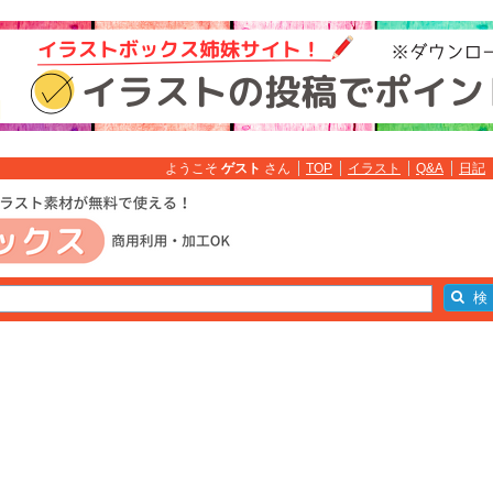
ようこそ
ゲスト
さん
TOP
イラスト
Q&A
日記