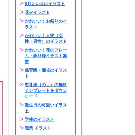
6月といえばイラスト
花火イラスト
かわいい！お祭りのイ
ラスト
かわいい！人物（女
性・男性）のイラスト
かわいい！花のフレー
ム・飾り枠イラスト素
材
保育園・園児のイラス
ト
熨斗紙（のし）の無料
テンプレートをダウン
ロード
誕生日の可愛いイラス
ト
学校のイラスト
職業 イラスト