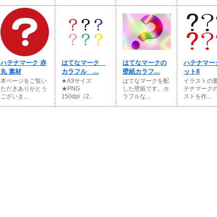
ハテナマーク 赤
はてなマーク
はてなマークの
ハテナマー
丸 素材
カラフル ...
壁紙カラフ...
ット8
本ページをご覧い
★A3サイズ
はてなマークを配
イラストの
ただきありがとう
★PNG
した壁紙です。カ
テナマーク
ございま...
150dpi（2...
ラフルな...
ストを作...