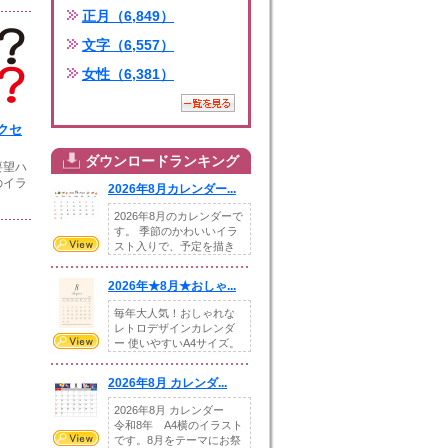
正月（6,849）
文字（6,557）
女性（6,381）
クセ
ダウンロードランキング
要望ハ
のイラ
2026年8月カレンダー...
2026年8月のカレンダーで
す。 季節のかわいいイラ
スト入りで、予定を描き
込めるスペ...
2026年★8月★おしゃ...
毎年大人気！おしゃれな
レトロデザインカレンダ
ー 使いやすいA4サイズ。
illust...
2026年8月 カレンダ...
2026年8月 カレンダー
令和8年 A4横のイラスト
です。8月をテーマにお祭