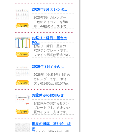
りの提...
2026年8月 カレンダ...
2026年8月 カレンダー
二色のアイコン 令和8
年 A4横のイラストで
す。8月をテ...
お祭り・縁日・屋台の
PO...
お祭り・縁日・屋台の
POPテンプレートです。
ファイル形式は透過PNG
です。---太め...
2026年 8月 かわい...
2026年（令和8年）8月の
カレンダーです。 サイ
ズ：横1480px 縦1047px...
お盆休みのお知らせ
お盆休みのお知らせテン
プレートです。 かわいい
夏のイラスト入りです。
休業日の日付けを...
世界の国旗 塗り絵 線
画
シンプルで使いやすい世