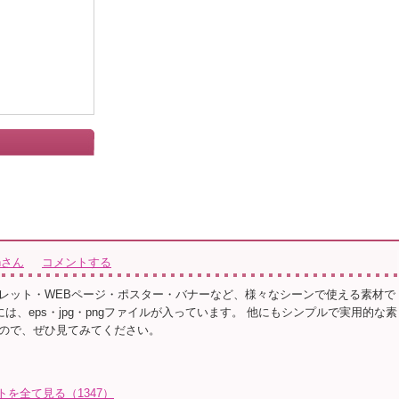
ionさん
コメントする
レット・WEBページ・ポスター・バナーなど、様々なシーンで使える素材で
ルには、eps・jpg・pngファイルが入っています。 他にもシンプルで実用的な素
ので、ぜひ見てみてください。
イラストを全て見る（1347）