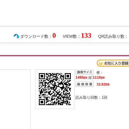
0
133
ダウンロード数：
VIEW数：
QR読み取り数：
横：
1480px
縦:
1110px
33.92kb
読み取り回数：
1
回