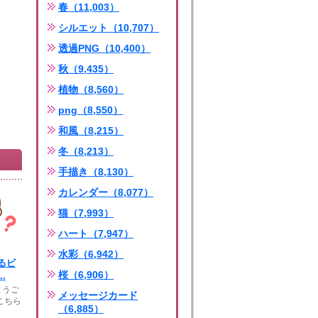
春（11,003）
シルエット（10,707）
透過PNG（10,400）
秋（9,435）
植物（8,560）
png（8,550）
和風（8,215）
冬（8,213）
手描き（8,130）
カレンダー（8,077）
猫（7,993）
ハート（7,947）
水彩（6,942）
るビ
桜（6,906）
.
とうご
メッセージカード
こちら
（6,885）