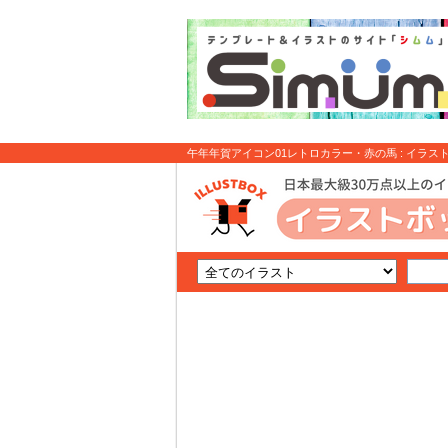
午年年賀アイコン01レトロカラー・赤の馬 : イラス