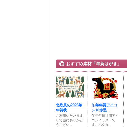
おすすめ素材「年賀はがき」
北欧風の2026年
午年年賀アイコ
年賀状
ン10赤黒...
ご利用いただきま
午年年賀状用アイ
して誠にありがと
コンイラストで
うござい...
す。ベクタ...