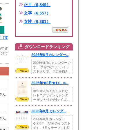
正月（6,849）
文字（6,557）
女性（6,381）
状（文
ダウンロードランキング
の年賀
自分で
2026年8月カレンダー...
2026年8月のカレンダーで
す。 季節のかわいいイラ
スト入りで、予定を描き
込めるスペ...
2026年★8月★おしゃ...
毎年大人気！おしゃれな
さん
レトロデザインカレンダ
ー 使いやすいA4サイズ。
illust...
2026年8月 カレンダ...
さん
2026年8月 カレンダー
令和8年 A4横のイラスト
です。8月をテーマにお祭