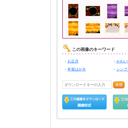
この画像のキーワード
お正月
かわい
年賀はがき
シンプ
送信