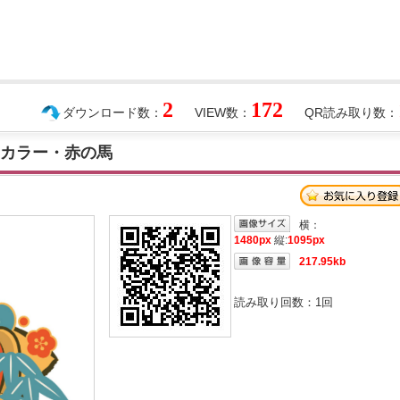
2
172
ダウンロード数：
VIEW数：
QR読み取り数：
ロカラー・赤の馬
横：
1480px
縦:
1095px
217.95kb
読み取り回数：
1
回