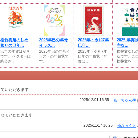
松竹梅扇のしめ
2025年巳の年号
2025年・令和7年
2025 年賀
飾りの巳年...
イラス...
巳年...
字な...
巳年の年賀はがき
2025年巳の年号イ
2025年・令和7年
挨拶文なし
です。 ベクターは
ラストの年賀状で
巳年の年賀状／年
状です。ご
統合さ...
す。...
賀は...
挨拶文を...
せていただきます
2025/12/01 16:55
あーちゃん@
させていただきます
2025/11/17 16:26
ゆなっくま