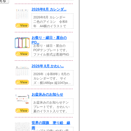
を見る
りの提...
2026年8月 カレンダ...
2026年8月 カレンダー
二色のアイコン 令和8
年 A4横のイラストで
す。8月をテ...
お祭り・縁日・屋台の
PO...
お祭り・縁日・屋台の
POPテンプレートです。
ファイル形式は透過PNG
です。---太め...
2026年 8月 かわい...
2026年（令和8年）8月の
カレンダーです。 サイ
ズ：横1480px 縦1047px...
お盆休みのお知らせ
お盆休みのお知らせテン
プレートです。 かわいい
夏のイラスト入りです。
休業日の日付けを...
世界の国旗 塗り絵 線
画
シンプルで使いやすい世