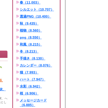
春（11,003）
シルエット（10,707）
透過PNG（10,400）
秋（9,435）
植物（8,560）
png（8,550）
和風（8,215）
冬（8,213）
手描き（8,130）
カレンダー（8,076）
猫（7,993）
ハート（7,947）
水彩（6,942）
賀状、
桜（6,906）
賀状、へ
メッセージカード
落とし
（6,885）