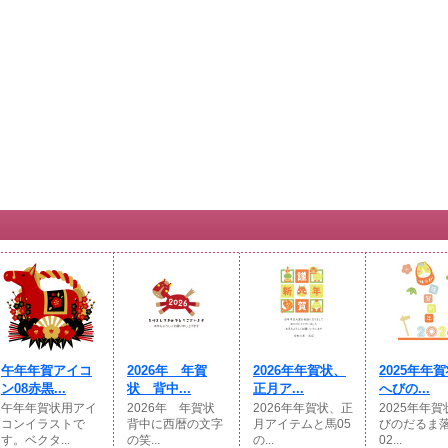
午年年賀アイコ
2026年 年賀
2026年年賀状、
2025年年
ン08赤黒...
状 背中...
正月ア...
へびの...
午年年賀状用アイ
2026年 年賀状
2026年年賀状、正
2025年年
コンイラストで
背中に西暦の文字
月アイテムと馬05
びのだるま
す。ベクタ...
の笑...
の...
02...