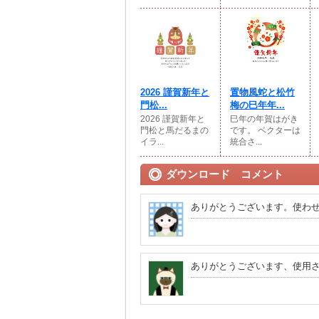
2026 謹賀新年と
置物風蛇と松竹
門松...
梅の巳年年...
2026 謹賀新年と
巳年の年賀はがき
門松と馬だるまの
です。 ベクターは
イラ...
統合さ...
ダウンロード コメント
ありがとうございます。使わ
ありがとうございます、使用