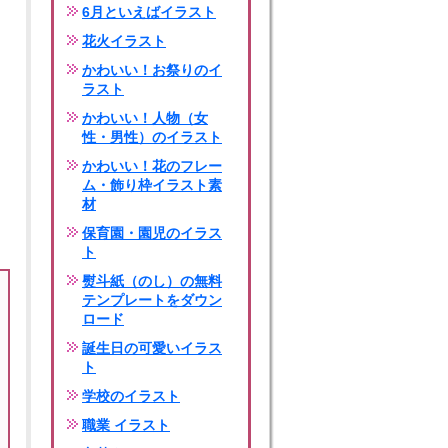
6月といえばイラスト
花火イラスト
かわいい！お祭りのイ
ラスト
かわいい！人物（女
性・男性）のイラスト
かわいい！花のフレー
ム・飾り枠イラスト素
材
保育園・園児のイラス
ト
熨斗紙（のし）の無料
テンプレートをダウン
ロード
誕生日の可愛いイラス
ト
学校のイラスト
職業 イラスト