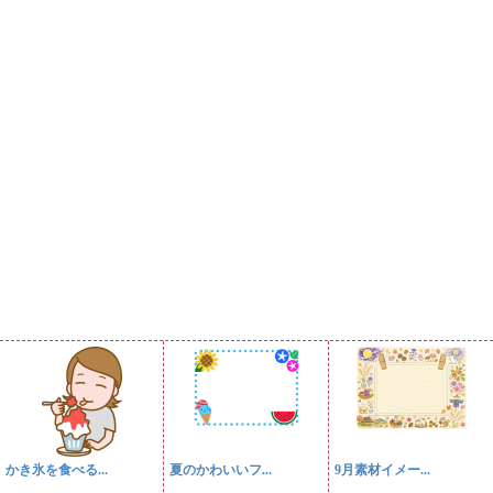
かき氷を食べる...
夏のかわいいフ...
9月素材イメー...