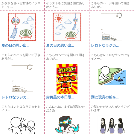
かき氷を食べる女性のイラス
イラストをご覧頂き誠にあり
こちらのページを開いて頂き
トです...
がとう...
ありが...
夏の日の思い出...
夏の日の思い出...
レロトなラジカ...
こちらのページを開いて頂き
こちらのページを開いて頂き
こちらはレトロなラジカセを
ありが...
ありが...
イメー...
レトロなラジカ...
赤黄黒の本日限...
湖に玩具の船を...
こちらはレトロなラジカセを
こんにちは。まずは閲覧いた
ご覧いただきありがとうござ
イメー...
だきあ...
います...