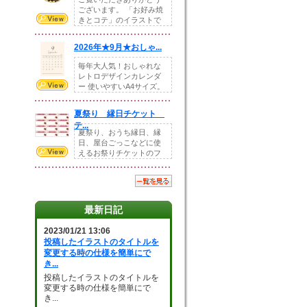
ございます。 「お好み焼
きとコテ」のイラストで
す。 ホームペー...
2026年★9月★おしゃ...
毎年大人気！おしゃれな
レトロデザインカレンダ
ー 使いやすいA4サイズ。
illust...
夏祭り 縁日チケット
テ...
夏祭り、おうち縁日、縁
日、屋台ごっこなどに使
えるお祭りチケットのフ
ォーマットです。Z...
最新日記
2023/01/21 13:06
投稿したイラストのタイトルを
変更する時の仕様を簡単にで
き...
投稿したイラストのタイトルを
変更する時の仕様を簡単にで
き...