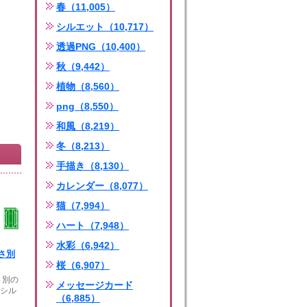
春（11,005）
シルエット（10,717）
透過PNG（10,400）
秋（9,442）
植物（8,560）
png（8,550）
和風（8,219）
冬（8,213）
手描き（8,130）
カレンダー（8,077）
猫（7,994）
ハート（7,948）
水彩（6,942）
さ別
桜（6,907）
さ別の
メッセージカード
のシル
（6,885）