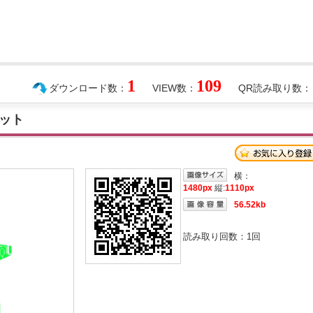
1
109
ダウンロード数：
VIEW数：
QR読み取り数：
ット
横：
1480px
縦:
1110px
56.52kb
読み取り回数：
1
回