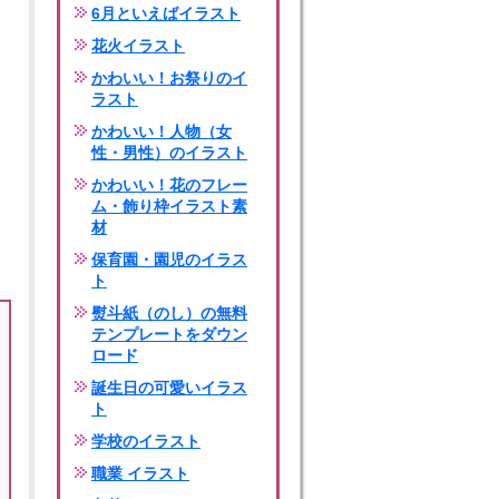
6月といえばイラスト
花火イラスト
かわいい！お祭りのイ
ラスト
かわいい！人物（女
性・男性）のイラスト
かわいい！花のフレー
ム・飾り枠イラスト素
材
保育園・園児のイラス
ト
熨斗紙（のし）の無料
テンプレートをダウン
ロード
誕生日の可愛いイラス
ト
学校のイラスト
職業 イラスト