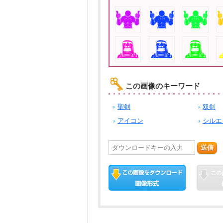
この画像のキーワード
聖剣
双剣
アイコン
シルエ
送信