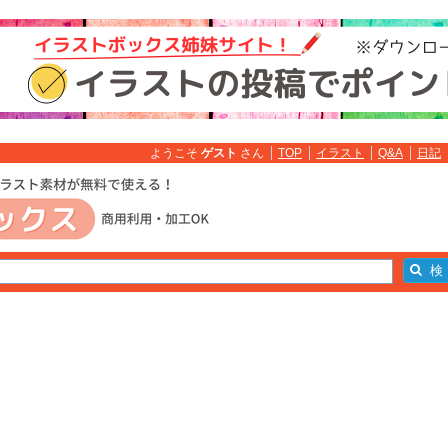
ようこそ
ゲスト
さん
TOP
イラスト
Q&A
日記