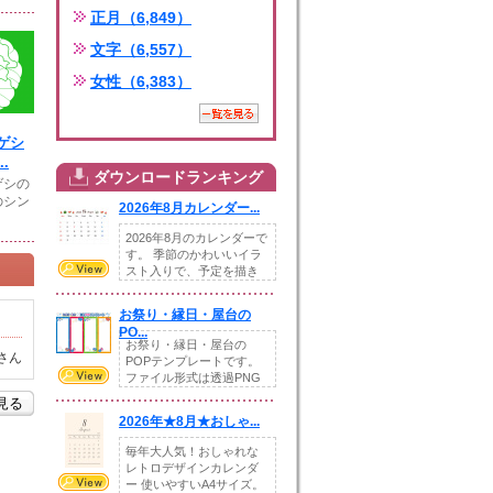
正月（6,849）
文字（6,557）
女性（6,383）
ゲシ
.
ダウンロードランキング
ゲシの
のシン
2026年8月カレンダー...
2026年8月のカレンダーで
す。 季節のかわいいイラ
スト入りで、予定を描き
込めるスペ...
お祭り・縁日・屋台の
PO...
お祭り・縁日・屋台の
さん
POPテンプレートです。
ファイル形式は透過PNG
です。---太め...
を見る
2026年★8月★おしゃ...
毎年大人気！おしゃれな
レトロデザインカレンダ
ー 使いやすいA4サイズ。