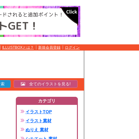
ILLUSTBOXとは？
新規会員登録
ログイン
全てのイラストを見る!
カテゴリ
イラストTOP
イラスト素材
ぬりえ 素材
シルエット 素材