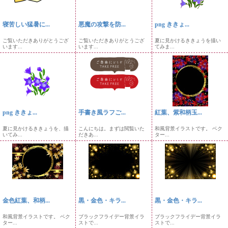
寝苦しい猛暑に...
悪魔の攻撃を防...
png ききょ...
ご覧いただきありがとうござ
ご覧いただきありがとうござ
夏に見かけるききょうを描い
います...
います...
てみま...
png ききょ...
手書き風ラフご...
紅葉、紫和柄玉...
夏に見かけるききょうを、描
こんにちは。まずは閲覧いた
和風背景イラストです。 ベク
いてみ...
だきあ...
ター...
金色紅葉、和柄...
黒・金色・キラ...
黒・金色・キラ...
和風背景イラストです。 ベク
ブラックフライデー背景イラ
ブラックフライデー背景イラ
ター...
ストで...
ストで...