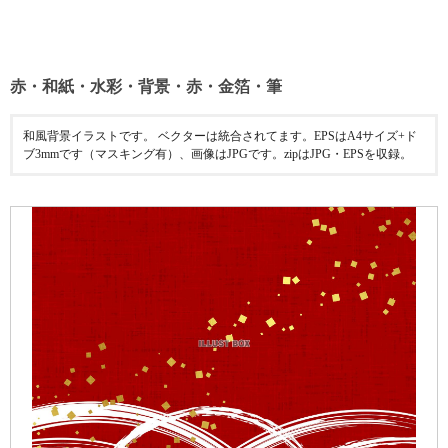
赤・和紙・水彩・背景・赤・金箔・筆
和風背景イラストです。 ベクターは統合されてます。EPSはA4サイズ+ド
ブ3mmです（マスキング有）、画像はJPGです。zipはJPG・EPSを収録。