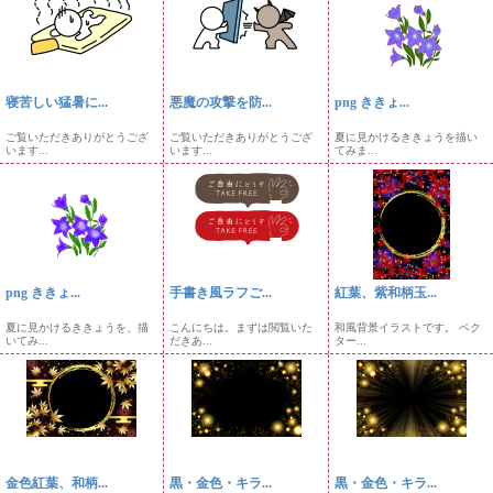
寝苦しい猛暑に...
悪魔の攻撃を防...
png ききょ...
ご覧いただきありがとうござ
ご覧いただきありがとうござ
夏に見かけるききょうを描い
います...
います...
てみま...
png ききょ...
手書き風ラフご...
紅葉、紫和柄玉...
夏に見かけるききょうを、描
こんにちは。まずは閲覧いた
和風背景イラストです。 ベク
いてみ...
だきあ...
ター...
金色紅葉、和柄...
黒・金色・キラ...
黒・金色・キラ...