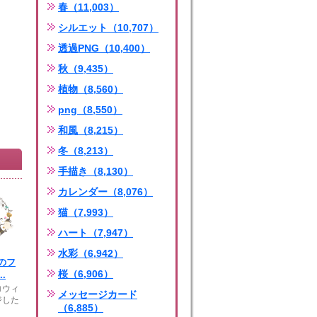
春（11,003）
シルエット（10,707）
透過PNG（10,400）
秋（9,435）
植物（8,560）
png（8,550）
和風（8,215）
冬（8,213）
手描き（8,130）
カレンダー（8,076）
猫（7,993）
ハート（7,947）
水彩（6,942）
のフ
桜（6,906）
.
ロウィ
メッセージカード
ジした
（6,885）