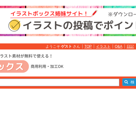
ようこそ
ゲスト
さん
TOP
イラスト
Q&A
日記