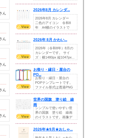
りの提...
2026年8月 カレンダ...
さん
2026年8月 カレンダー
二色のアイコン 令和8
年 A4横のイラストで
す。8月をテ...
さん
2026年 8月 かわい...
2026年（令和8年）8月の
カレンダーです。 サイ
ズ：横1480px 縦1047px...
さん
お祭り・縁日・屋台の
PO...
お祭り・縁日・屋台の
POPテンプレートです。
ファイル形式は透過PNG
さん
です。---太め...
世界の国旗 塗り絵 線
画
シンプルで使いやすい世
界の国旗 塗り絵 線画
さん
のイラストです。画像デ
ータとEPSデータ...
2026年★9月★おしゃ...
毎年大人気！おしゃれな