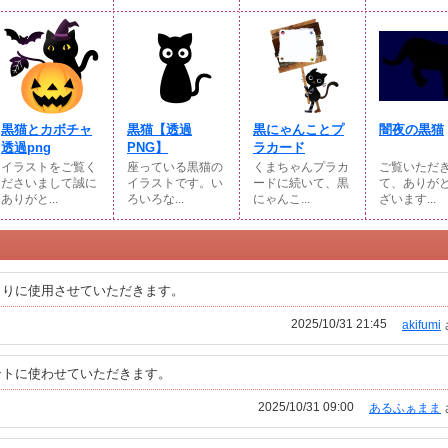
黒猫とカボチャ
黒猫【透過
黒にゃんことプ
闇夜の黒猫
透過png
PNG】
ラカード
イラストをご覧く
座っている黒猫の
くまちゃんプラカ
ご覧いただ
ださいまして誠に
イラストです。い
ードに続いて、黒
て、ありが
ありがと...
ろいろな...
にゃんこ...
ざいます...
よりに使用させていただきます。
2025/10/31 21:45
akifumi
ントに使わせていただきます。
2025/10/31 09:00
あるふぁまま