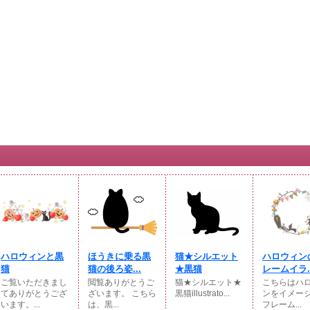
ハロウィンと黒
ほうきに乗る黒
猫★シルエット
ハロウィン
猫
猫の後ろ姿...
★黒猫
レームイラ..
ご覧いただきまし
閲覧ありがとうご
猫★シルエット★
こちらはハ
てありがとうござ
ざいます。 こちら
黒猫illustrato...
ンをイメー
います。...
は、黒...
フレーム...