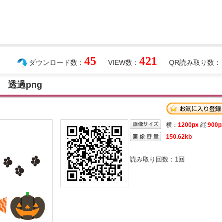
45
421
ダウンロード数：
VIEW数：
QR読み取り数：
 透過png
横：
1200px
縦:
900p
150.62kb
読み取り回数：
1
回