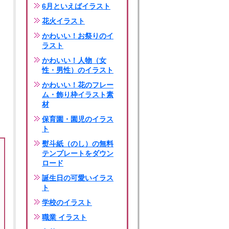
6月といえばイラスト
花火イラスト
かわいい！お祭りのイ
ラスト
かわいい！人物（女
性・男性）のイラスト
かわいい！花のフレー
ム・飾り枠イラスト素
材
保育園・園児のイラス
ト
熨斗紙（のし）の無料
テンプレートをダウン
ロード
誕生日の可愛いイラス
ト
学校のイラスト
職業 イラスト