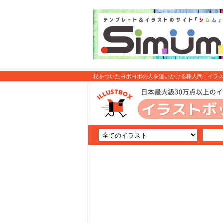
杖をついたヨボヨボの人を追いかける棒人間 : イラ