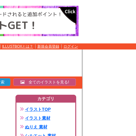
ILLUSTBOXとは？
新規会員登録
ログイン
全てのイラストを見る!
カテゴリ
イラストTOP
イラスト素材
ぬりえ 素材
シルエット 素材