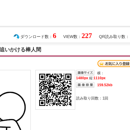
6
227
ダウンロード数：
VIEW数：
QR読み取り数：
追いかける棒人間
横：
1480px
縦:
1110px
159.52kb
読み取り回数：
1
回