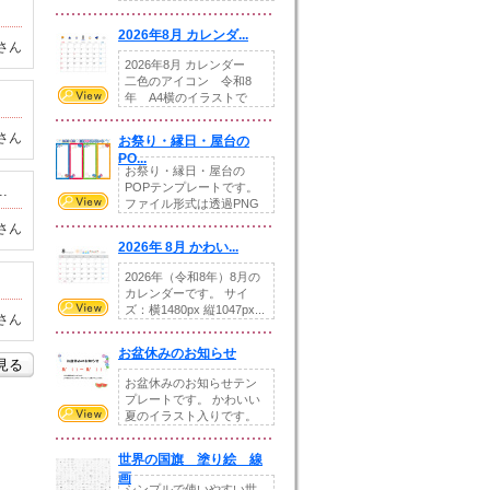
りの提...
2026年8月 カレンダ...
さん
2026年8月 カレンダー
二色のアイコン 令和8
年 A4横のイラストで
す。8月をテ...
さん
お祭り・縁日・屋台の
PO...
お祭り・縁日・屋台の
POPテンプレートです。
.
ファイル形式は透過PNG
です。---太め...
さん
2026年 8月 かわい...
2026年（令和8年）8月の
カレンダーです。 サイ
ズ：横1480px 縦1047px...
さん
お盆休みのお知らせ
を見る
お盆休みのお知らせテン
プレートです。 かわいい
夏のイラスト入りです。
休業日の日付けを...
世界の国旗 塗り絵 線
画
シンプルで使いやすい世