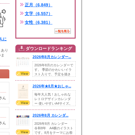
正月（6,849）
文字（6,557）
女性（6,381）
人に
ダウンロードランキング
きあり
いま
2026年8月カレンダー...
2026年8月のカレンダーで
す。 季節のかわいいイラ
スト入りで、予定を描き
込めるスペ...
2026年★8月★おしゃ...
毎年大人気！おしゃれな
さん
レトロデザインカレンダ
ー 使いやすいA4サイズ。
illust...
2026年8月 カレンダ...
さん
2026年8月 カレンダー
令和8年 A4横のイラスト
です。8月をテーマにお祭