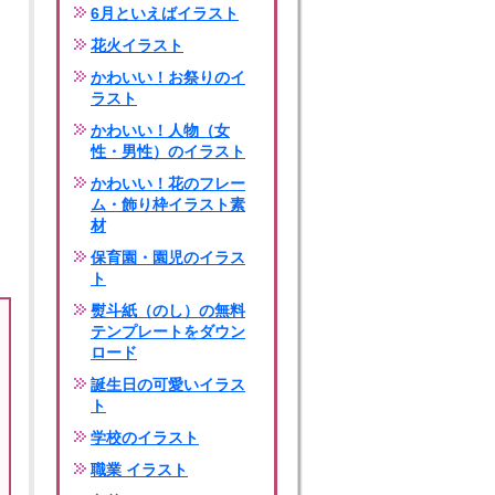
6月といえばイラスト
花火イラスト
かわいい！お祭りのイ
ラスト
かわいい！人物（女
性・男性）のイラスト
かわいい！花のフレー
ム・飾り枠イラスト素
材
保育園・園児のイラス
ト
熨斗紙（のし）の無料
テンプレートをダウン
ロード
誕生日の可愛いイラス
ト
学校のイラスト
職業 イラスト