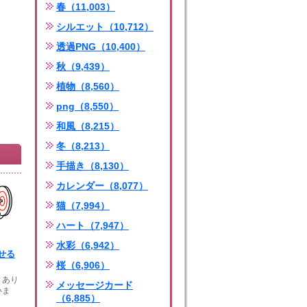
春（11,003）
シルエット（10,712）
透過PNG（10,400）
秋（9,439）
植物（8,560）
png（8,550）
和風（8,215）
冬（8,213）
手描き（8,130）
カレンダー（8,077）
猫（7,994）
ハート（7,947）
水彩（6,942）
せる
桜（6,906）
きあり
メッセージカード
いま
（6,885）