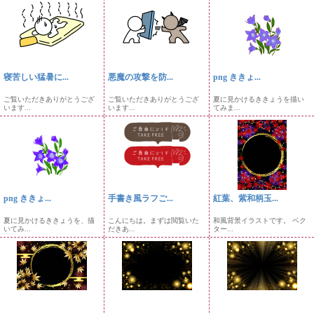
寝苦しい猛暑に...
悪魔の攻撃を防...
png ききょ...
ご覧いただきありがとうござ
ご覧いただきありがとうござ
夏に見かけるききょうを描い
います...
います...
てみま...
png ききょ...
手書き風ラフご...
紅葉、紫和柄玉...
夏に見かけるききょうを、描
こんにちは。まずは閲覧いた
和風背景イラストです。 ベク
いてみ...
だきあ...
ター...