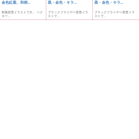
金色紅葉、和柄...
黒・金色・キラ...
黒・金色・キラ...
和風背景イラストです。 ベク
ブラックフライデー背景イラ
ブラックフライデー背景イラ
ター...
ストで...
ストで...