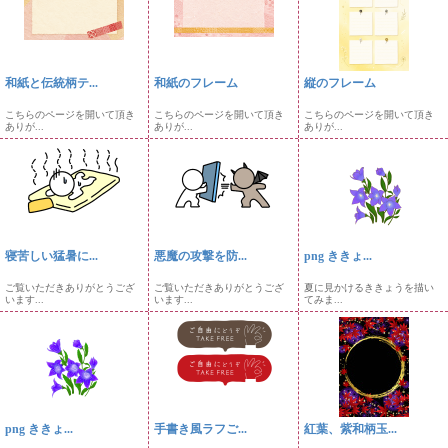
和紙と伝統柄テ...
和紙のフレーム
縦のフレーム
こちらのページを開いて頂き
こちらのページを開いて頂き
こちらのページを開いて頂き
ありが...
ありが...
ありが...
寝苦しい猛暑に...
悪魔の攻撃を防...
png ききょ...
ご覧いただきありがとうござ
ご覧いただきありがとうござ
夏に見かけるききょうを描い
います...
います...
てみま...
png ききょ...
手書き風ラフご...
紅葉、紫和柄玉...