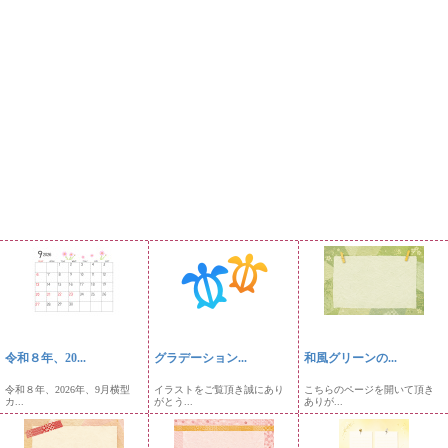
令和８年、20...
グラデーション...
和風グリーンの...
令和８年、2026年、9月横型
イラストをご覧頂き誠にあり
こちらのページを開いて頂き
カ...
がとう...
ありが...