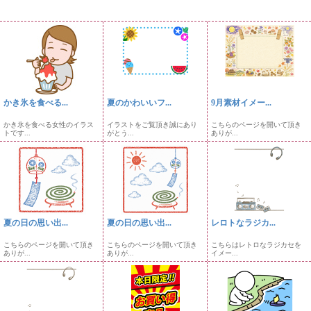
かき氷を食べる...
夏のかわいいフ...
9月素材イメー...
かき氷を食べる女性のイラス
イラストをご覧頂き誠にあり
こちらのページを開いて頂き
トです...
がとう...
ありが...
夏の日の思い出...
夏の日の思い出...
レロトなラジカ...
こちらのページを開いて頂き
こちらのページを開いて頂き
こちらはレトロなラジカセを
ありが...
ありが...
イメー...