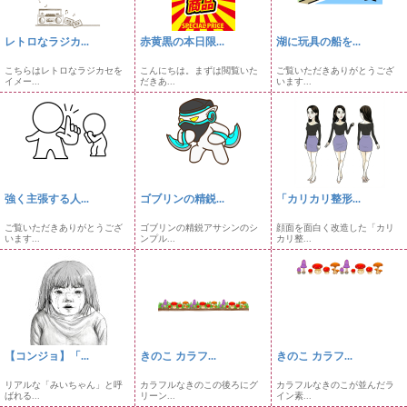
レトロなラジカ...
赤黄黒の本日限...
湖に玩具の船を...
こちらはレトロなラジカセを
こんにちは。まずは閲覧いた
ご覧いただきありがとうござ
イメー...
だきあ...
います...
強く主張する人...
ゴブリンの精鋭...
「カリカリ整形...
ご覧いただきありがとうござ
ゴブリンの精鋭アサシンのシ
顔面を面白く改造した「カリ
います...
ンプル...
カリ整...
【コンジョ】「...
きのこ カラフ...
きのこ カラフ...
リアルな「みいちゃん」と呼
カラフルなきのこの後ろにグ
カラフルなきのこが並んだラ
ばれる...
リーン...
イン素...