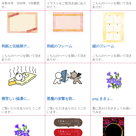
令和８年、2026年、9月横型
イラストをご覧頂き誠にあり
こちらのページを開いて頂き
カ...
がとう...
ありが...
和紙と伝統柄テ...
和紙のフレーム
縦のフレーム
こちらのページを開いて頂き
こちらのページを開いて頂き
こちらのページを開いて頂き
ありが...
ありが...
ありが...
寝苦しい猛暑に...
悪魔の攻撃を防...
png ききょ...
ご覧いただきありがとうござ
ご覧いただきありがとうござ
夏に見かけるききょうを描い
います...
います...
てみま...