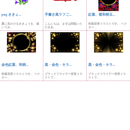
png ききょ...
手書き風ラフご...
紅葉、紫和柄玉...
夏に見かけるききょうを、描
こんにちは。まずは閲覧いた
和風背景イラストです。 ベク
いてみ...
だきあ...
ター...
金色紅葉、和柄...
黒・金色・キラ...
黒・金色・キラ...
和風背景イラストです。 ベク
ブラックフライデー背景イラ
ブラックフライデー背景イラ
ター...
ストで...
ストで...