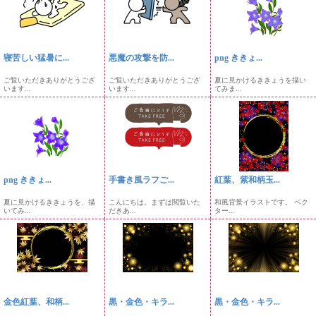
寝苦しい猛暑に...
悪魔の攻撃を防...
png ききょ...
ご覧いただきありがとうござ
ご覧いただきありがとうござ
夏に見かけるききょうを描い
います...
います...
てみま...
png ききょ...
手書き風ラフご...
紅葉、紫和柄玉...
夏に見かけるききょうを、描
こんにちは。まずは閲覧いた
和風背景イラストです。 ベク
いてみ...
だきあ...
ター...
金色紅葉、和柄...
黒・金色・キラ...
黒・金色・キラ...