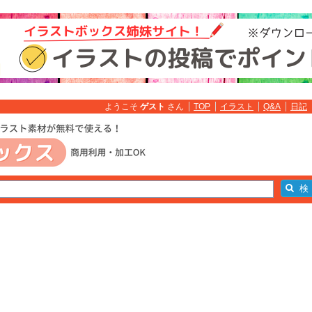
ようこそ
ゲスト
さん
TOP
イラスト
Q&A
日記