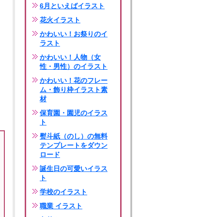
6月といえばイラスト
花火イラスト
かわいい！お祭りのイ
ラスト
かわいい！人物（女
性・男性）のイラスト
かわいい！花のフレー
ム・飾り枠イラスト素
材
保育園・園児のイラス
ト
熨斗紙（のし）の無料
テンプレートをダウン
ロード
誕生日の可愛いイラス
ト
学校のイラスト
職業 イラスト