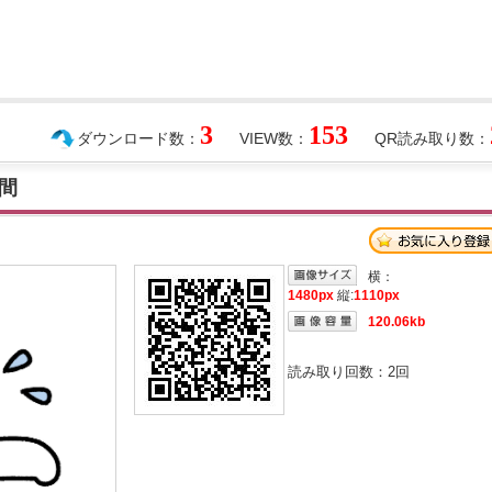
3
153
ダウンロード数：
VIEW数：
QR読み取り数：
間
横：
1480px
縦:
1110px
120.06kb
読み取り回数：
2
回