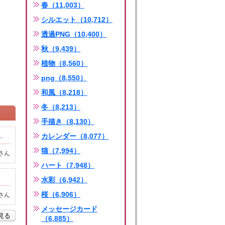
春（11,003）
シルエット（10,712）
透過PNG（10,400）
秋（9,439）
植物（8,560）
png（8,550）
和風（8,218）
冬（8,213）
手描き（8,130）
.
カレンダー（8,077）
猫（7,994）
さん
ハート（7,948）
水彩（6,942）
桜（6,906）
さん
メッセージカード
を見る
（6,885）