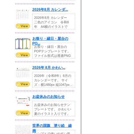
りの提...
2026年8月 カレンダ...
2026年8月 カレンダー
二色のアイコン 令和8
年 A4横のイラストで
す。8月をテ...
お祭り・縁日・屋台の
PO...
お祭り・縁日・屋台の
POPテンプレートです。
ファイル形式は透過PNG
です。---太め...
2026年 8月 かわい...
2026年（令和8年）8月の
カレンダーです。 サイ
ズ：横1480px 縦1047px...
お盆休みのお知らせ
お盆休みのお知らせテン
プレートです。 かわいい
夏のイラスト入りです。
休業日の日付けを...
世界の国旗 塗り絵 線
画
シンプルで使いやすい世