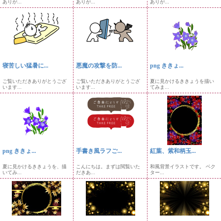
ありが...
ありが...
ありが...
寝苦しい猛暑に...
悪魔の攻撃を防...
png ききょ...
ご覧いただきありがとうござ
ご覧いただきありがとうござ
夏に見かけるききょうを描い
います...
います...
てみま...
png ききょ...
手書き風ラフご...
紅葉、紫和柄玉...
夏に見かけるききょうを、描
こんにちは。まずは閲覧いた
和風背景イラストです。 ベク
いてみ...
だきあ...
ター...