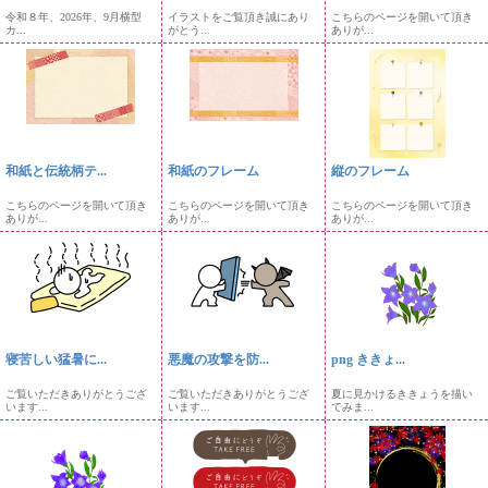
令和８年、2026年、9月横型
イラストをご覧頂き誠にあり
こちらのページを開いて頂き
カ...
がとう...
ありが...
和紙と伝統柄テ...
和紙のフレーム
縦のフレーム
こちらのページを開いて頂き
こちらのページを開いて頂き
こちらのページを開いて頂き
ありが...
ありが...
ありが...
寝苦しい猛暑に...
悪魔の攻撃を防...
png ききょ...
ご覧いただきありがとうござ
ご覧いただきありがとうござ
夏に見かけるききょうを描い
います...
います...
てみま...