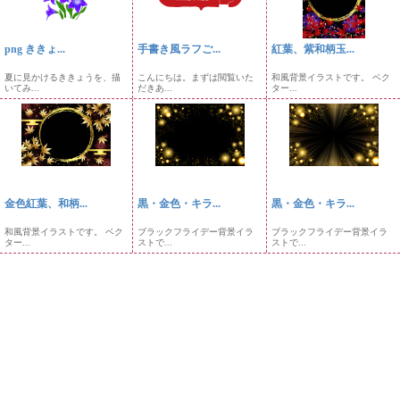
png ききょ...
手書き風ラフご...
紅葉、紫和柄玉...
夏に見かけるききょうを、描
こんにちは。まずは閲覧いた
和風背景イラストです。 ベク
いてみ...
だきあ...
ター...
金色紅葉、和柄...
黒・金色・キラ...
黒・金色・キラ...
和風背景イラストです。 ベク
ブラックフライデー背景イラ
ブラックフライデー背景イラ
ター...
ストで...
ストで...