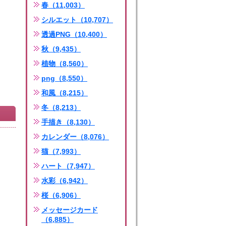
春（11,003）
シルエット（10,707）
透過PNG（10,400）
秋（9,435）
植物（8,560）
png（8,550）
和風（8,215）
冬（8,213）
手描き（8,130）
カレンダー（8,076）
猫（7,993）
ハート（7,947）
水彩（6,942）
桜（6,906）
メッセージカード
（6,885）