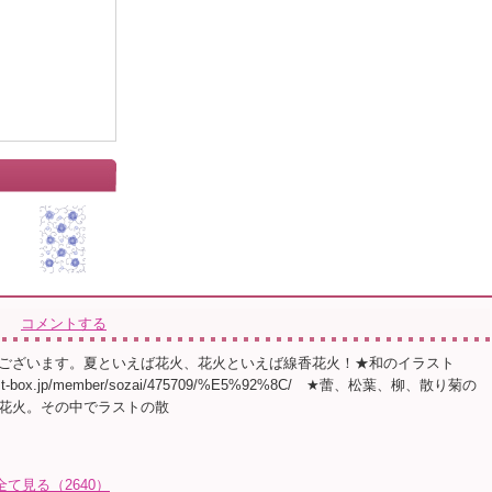
コメントする
ございます。夏といえば花火、花火といえば線香花火！★和のイラスト
illust-box.jp/member/sozai/475709/%E5%92%8C/ ★蕾、松葉、柳、散り菊の
花火。その中でラストの散
全て見る（2640）