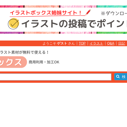
ようこそ
ゲスト
さん
TOP
イラスト
Q&A
日記