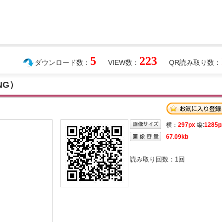
5
223
ダウンロード数：
VIEW数：
QR読み取り数：
NG）
横：
297px
縦:
1285p
67.09kb
読み取り回数：
1
回