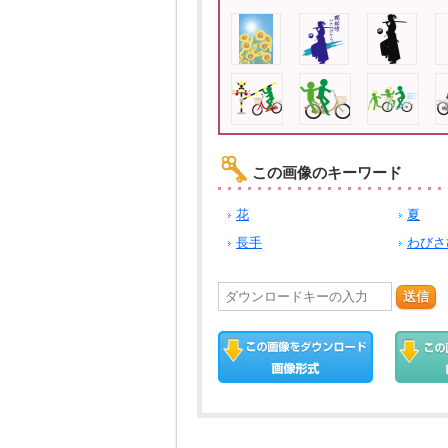
この画像のキーワード
花
夏
長手
わびさ
送信