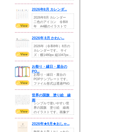
りの提...
2026年8月 カレンダ...
2026年8月 カレンダー
二色のアイコン 令和8
年 A4横のイラストで
す。8月をテ...
2026年 8月 かわい...
2026年（令和8年）8月の
カレンダーです。 サイ
ズ：横1480px 縦1047px...
お祭り・縁日・屋台の
PO...
お祭り・縁日・屋台の
POPテンプレートです。
ファイル形式は透過PNG
です。---太め...
世界の国旗 塗り絵 線
画
シンプルで使いやすい世
界の国旗 塗り絵 線画
のイラストです。画像デ
ータとEPSデータ...
2026年★9月★おしゃ...
毎年大人気！おしゃれな