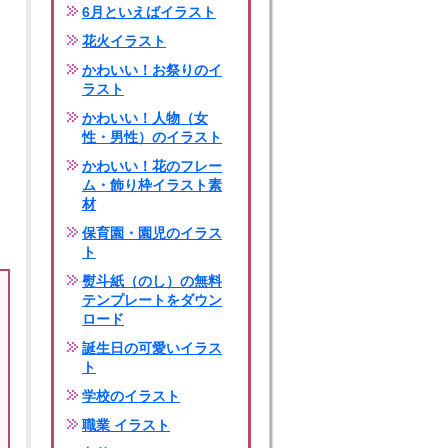
6月といえばイラスト
花火イラスト
かわいい！お祭りのイ
ラスト
かわいい！人物（女
性・男性）のイラスト
かわいい！花のフレー
ム・飾り枠イラスト素
材
保育園・園児のイラス
ト
熨斗紙（のし）の無料
テンプレートをダウン
ロード
誕生日の可愛いイラス
ト
学校のイラスト
職業 イラスト