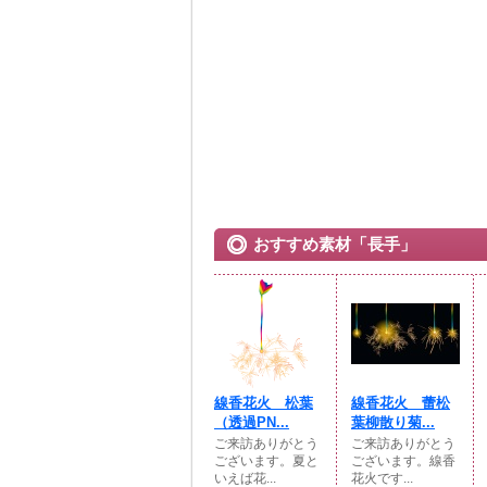
おすすめ素材「長手」
線香花火 松葉
線香花火 蕾松
（透過PN...
葉柳散り菊...
ご来訪ありがとう
ご来訪ありがとう
ございます。夏と
ございます。線香
いえば花...
花火です...