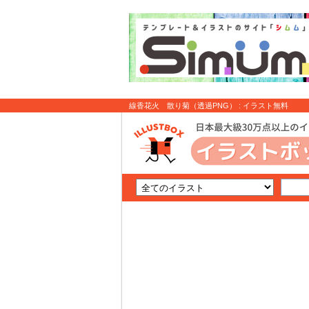
線香花火 散り菊（透過PNG） : イラスト無料