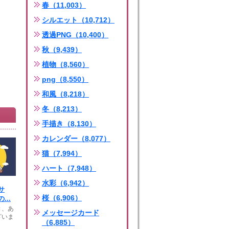
春（11,003）
シルエット（10,712）
透過PNG（10,400）
秋（9,439）
植物（8,560）
png（8,550）
和風（8,218）
冬（8,213）
手描き（8,130）
カレンダー（8,077）
猫（7,994）
ハート（7,948）
水彩（6,942）
サ
桜（6,906）
...
き、あ
メッセージカード
ざいま
（6,885）