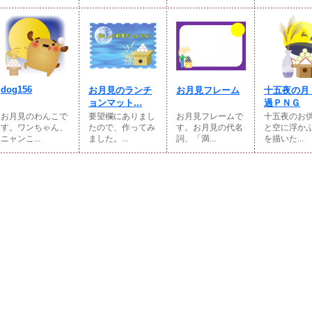
dog156
お月見のランチ
お月見フレーム
十五夜の月
ョンマット...
過ＰＮＧ
お月見のわんこで
要望欄にありまし
お月見フレームで
十五夜のお
す。ワンちゃん、
たので、作ってみ
す。お月見の代名
と空に浮か
ニャンこ...
ました。...
詞、「満...
を描いた...