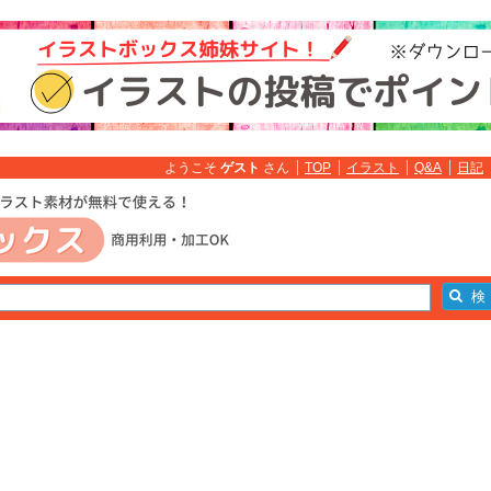
ようこそ
ゲスト
さん
TOP
イラスト
Q&A
日記