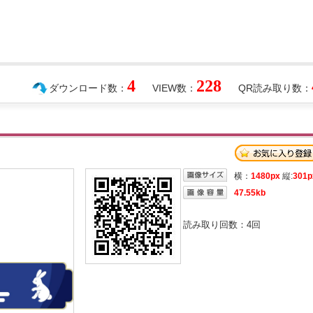
4
228
ダウンロード数：
VIEW数：
QR読み取り数：
横：
1480px
縦:
301p
47.55kb
読み取り回数：
4
回