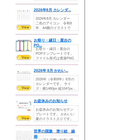
りの提...
2026年8月 カレンダ...
2026年8月 カレンダー
二色のアイコン 令和8
年 A4横のイラストで
す。8月をテ...
お祭り・縁日・屋台の
PO...
お祭り・縁日・屋台の
POPテンプレートです。
ファイル形式は透過PNG
です。---太め...
2026年 8月 かわい...
2026年（令和8年）8月の
カレンダーです。 サイ
ズ：横1480px 縦1047px...
お盆休みのお知らせ
お盆休みのお知らせテン
プレートです。 かわいい
夏のイラスト入りです。
休業日の日付けを...
世界の国旗 塗り絵 線
画
シンプルで使いやすい世