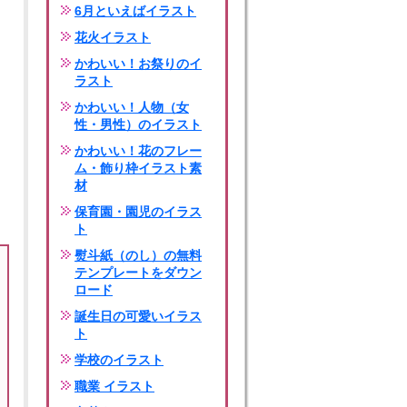
6月といえばイラスト
花火イラスト
かわいい！お祭りのイ
ラスト
かわいい！人物（女
性・男性）のイラスト
かわいい！花のフレー
ム・飾り枠イラスト素
材
保育園・園児のイラス
ト
熨斗紙（のし）の無料
テンプレートをダウン
ロード
誕生日の可愛いイラス
ト
学校のイラスト
職業 イラスト