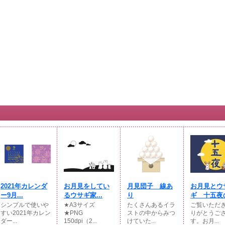
2021年カレンダ
お月見をしてい
月見団子 線あ
お月見とウ
ー9月...
るウサギ家...
り
ギ 十五夜の
シンプルで使いや
★A3サイズ
たくさんあるイラ
ご覧いただ
すい2021年カレン
★PNG
ストの中からみつ
りがとうご
ダー...
150dpi（2...
けていた...
す。お月...