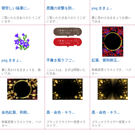
寝苦しい猛暑に...
悪魔の攻撃を防...
png ききょ...
ご覧いただきありがとうござ
ご覧いただきありがとうござ
夏に見かけるききょうを描い
います...
います...
てみま...
png ききょ...
手書き風ラフご...
紅葉、紫和柄玉...
夏に見かけるききょうを、描
こんにちは。まずは閲覧いた
和風背景イラストです。 ベク
いてみ...
だきあ...
ター...
金色紅葉、和柄...
黒・金色・キラ...
黒・金色・キラ...
和風背景イラストです。 ベク
ブラックフライデー背景イラ
ブラックフライデー背景イラ
ター...
ストで...
ストで...