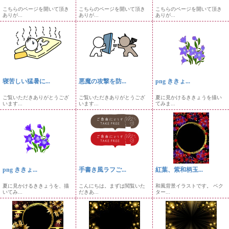
こちらのページを開いて頂き
こちらのページを開いて頂き
こちらのページを開いて頂き
ありが...
ありが...
ありが...
寝苦しい猛暑に...
悪魔の攻撃を防...
png ききょ...
ご覧いただきありがとうござ
ご覧いただきありがとうござ
夏に見かけるききょうを描い
います...
います...
てみま...
png ききょ...
手書き風ラフご...
紅葉、紫和柄玉...
夏に見かけるききょうを、描
こんにちは。まずは閲覧いた
和風背景イラストです。 ベク
いてみ...
だきあ...
ター...