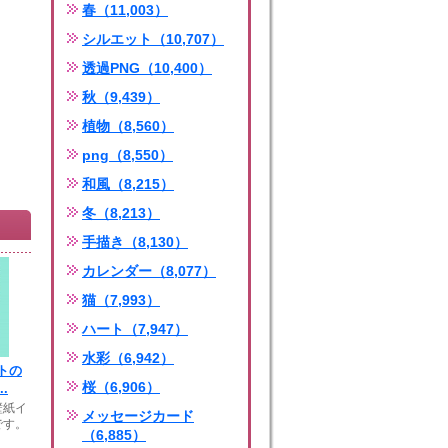
春（11,003）
シルエット（10,707）
透過PNG（10,400）
秋（9,439）
植物（8,560）
png（8,550）
和風（8,215）
冬（8,213）
手描き（8,130）
カレンダー（8,077）
猫（7,993）
ハート（7,947）
水彩（6,942）
トの
桜（6,906）
.
壁紙イ
メッセージカード
です。
（6,885）