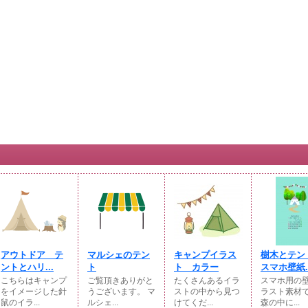
アウトドア テ
マルシェのテン
キャンプイラス
樹木とテン
ントとハリ...
ト
ト カラー
スマホ壁紙..
こちらはキャンプ
ご覧頂きありがと
たくさんあるイラ
スマホ用の
をイメージした針
うございます。 マ
ストの中から見つ
ラスト素材
鼠のイラ...
ルシェ...
けてくだ...
森の中に...