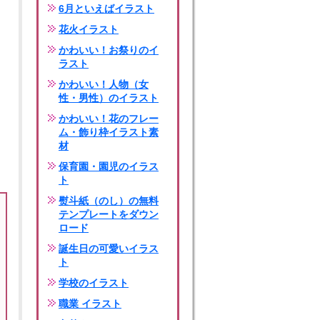
6月といえばイラスト
花火イラスト
かわいい！お祭りのイ
ラスト
かわいい！人物（女
性・男性）のイラスト
かわいい！花のフレー
ム・飾り枠イラスト素
材
保育園・園児のイラス
ト
熨斗紙（のし）の無料
テンプレートをダウン
ロード
誕生日の可愛いイラス
ト
学校のイラスト
職業 イラスト