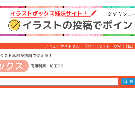
ようこそ
ゲスト
さん
TOP
イラスト
Q&A
日記