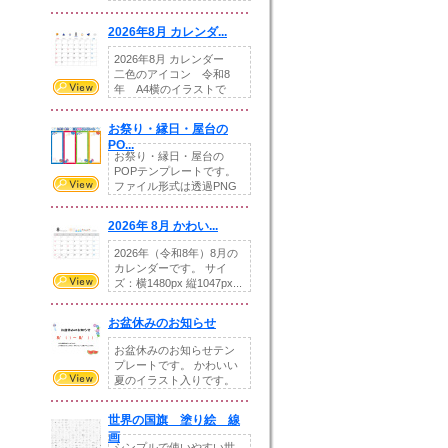
りの提...
2026年8月 カレンダ...
2026年8月 カレンダー
二色のアイコン 令和8
年 A4横のイラストで
す。8月をテ...
お祭り・縁日・屋台の
PO...
お祭り・縁日・屋台の
POPテンプレートです。
ファイル形式は透過PNG
です。---太め...
2026年 8月 かわい...
2026年（令和8年）8月の
カレンダーです。 サイ
ズ：横1480px 縦1047px...
お盆休みのお知らせ
お盆休みのお知らせテン
プレートです。 かわいい
夏のイラスト入りです。
休業日の日付けを...
世界の国旗 塗り絵 線
画
シンプルで使いやすい世