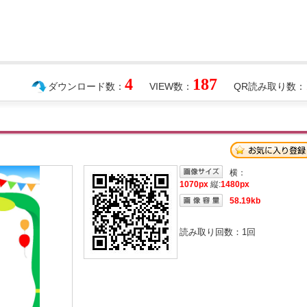
4
187
ダウンロード数：
VIEW数：
QR読み取り数：
横：
1070px
縦:
1480px
58.19kb
読み取り回数：
1
回