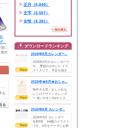
正月（6,849）
文字（6,557）
女性（6,381）
の
...
ダウンロードランキング
要望に
て製作
2026年8月カレンダー...
2026年8月のカレンダーで
す。 季節のかわいいイラ
スト入りで、予定を描き
込めるスペ...
2026年★8月★おしゃ...
毎年大人気！おしゃれな
さん
レトロデザインカレンダ
ー 使いやすいA4サイズ。
illust...
を見る
2026年8月 カレンダ...
2026年8月 カレンダー
令和8年 A4横のイラスト
です。8月をテーマにお祭