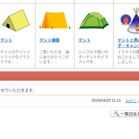
テント
テント側面
テント
テントと男
子・キャンプ
テントのアイソメ
ご覧いただき、誠
シンプルで使いや
イラストの
トリックなイラス
にありがとうござ
すいテントのイラ
おこたえし
トです。...
います。...
ストです...
しました...
させていただきます。
2026/04/20 11:31
おがこ
一覧(1)