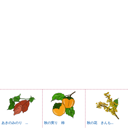
あきのみのり ...
秋の実り 柿
秋の花 きんも...