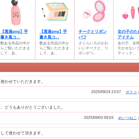
【透過png】手
【透過png】手
チークとリボン
女の子のた
書き風コ...
書き風コ...
パフ
アイテム
数ある作品の中か
数ある作品の中か
さくらいろのかわ
女の子、女
らご覧いただきま
らご覧いただきま
いいチークと、リ
欠かせない
して、あ...
して、あ...
ボンがつ...
ティック...
に使わせていただきます。
2025/09/19 23:07
ポスコ
す。どうもありがとうございました。
2025/09/03 09:03
めいつねこ
として使わせて頂きます。