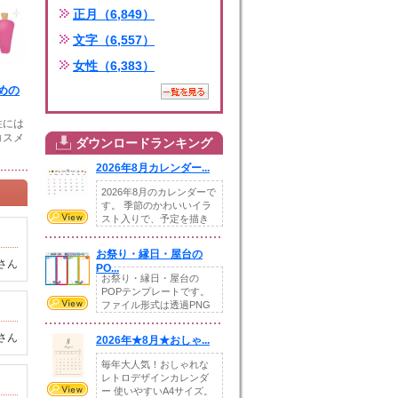
正月（6,849）
文字（6,557）
女性（6,383）
めの
性には
コスメ
ダウンロードランキング
2026年8月カレンダー...
2026年8月のカレンダーで
す。 季節のかわいいイラ
スト入りで、予定を描き
込めるスペ...
お祭り・縁日・屋台の
さん
PO...
お祭り・縁日・屋台の
POPテンプレートです。
ファイル形式は透過PNG
です。---太め...
さん
2026年★8月★おしゃ...
毎年大人気！おしゃれな
レトロデザインカレンダ
ー 使いやすいA4サイズ。