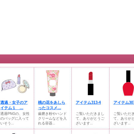
透過・女子のア
桃の花をあしら
アイテム313-4
アイテム307
イテム１ ...
ったコスメ...
透過PNGの、女性
歯磨き粉やハンド
ご覧いただきまし
ご覧いただ
のバッグに入って
クリームなどを入
て、ありがとうご
て、ありが
いそう...
れる容器...
ざいます...
ざいます...