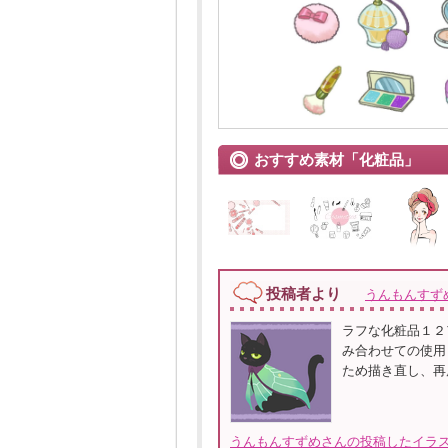
おすすめ素材「化粧品」
投稿者より
うんもんすず
ラフな化粧品１２
み合わせての使用
ため描き直し、再
うんもんすずめさんの投稿したイラス