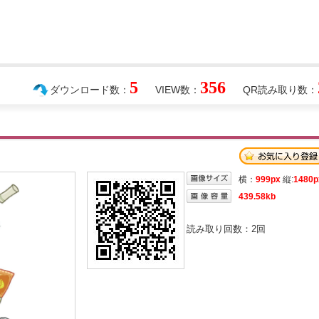
5
356
ダウンロード数：
VIEW数：
QR読み取り数：
横：
999px
縦:
1480p
439.58kb
読み取り回数：
2
回