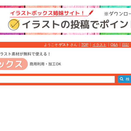
ようこそ
ゲスト
さん
TOP
イラスト
Q&A
日記