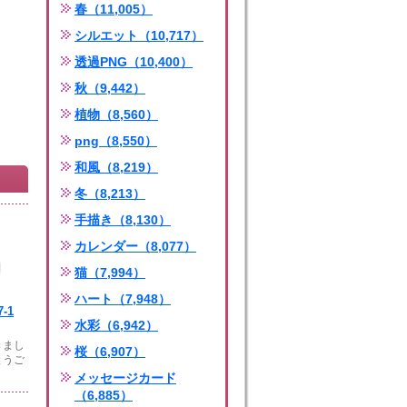
春（11,005）
シルエット（10,717）
透過PNG（10,400）
秋（9,442）
植物（8,560）
png（8,550）
和風（8,219）
冬（8,213）
手描き（8,130）
カレンダー（8,077）
猫（7,994）
ハート（7,948）
-1
水彩（6,942）
きまし
桜（6,907）
とうご
メッセージカード
（6,885）