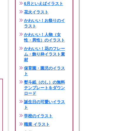
6月といえばイラスト
花火イラスト
かわいい！お祭りのイ
ラスト
かわいい！人物（女
性・男性）のイラスト
かわいい！花のフレー
ム・飾り枠イラスト素
材
保育園・園児のイラス
ト
熨斗紙（のし）の無料
テンプレートをダウン
ロード
誕生日の可愛いイラス
ト
学校のイラスト
職業 イラスト