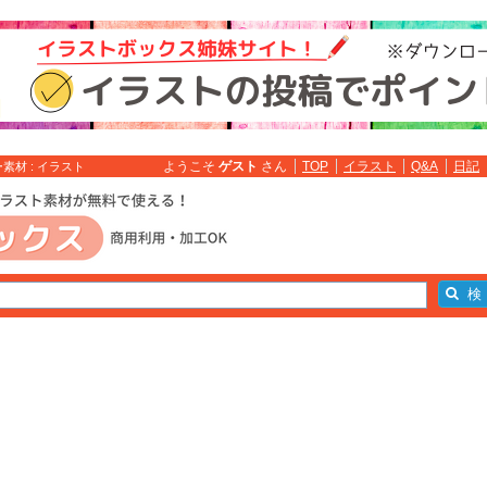
ようこそ
ゲスト
さん
TOP
イラスト
Q&A
日記
材 : イラスト