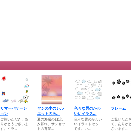
サマーバケーシ
ヤシの木のシル
色々な雲のかわ
フレーム
ョン
エットのあ...
いいイラス...
ご覧いただき、あ
夏の海辺の日没、
色々な雲のかわい
ご覧いただ
りがとうございま
夕暮れ、サンセッ
いイラストセット
て、ありが
す。イラ...
トの背景...
です。い...
ざいます...