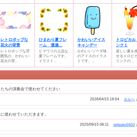
レトロポップな
ひまわり夏フレ
かわいいアイス
トロピカル
花火の背景
ーム 透過...
キャンデー
ンク１
レトロポップな雰
ヒマワリの上品な
かわいいソーダ味
楽しい夏を
囲気の、かわいい
夏フレームです。
のアイスのイラス
せるトロピ
花火の背...
イラスト...
トです。...
リンクの...
もたちの演奏会で使わせてください
2026/04/15 18:04
ホルヘ
景に使わせていただきます。
2025/09/15 08:11
setsuko0403