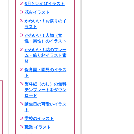
6月といえばイラスト
花火イラスト
かわいい！お祭りのイ
ラスト
かわいい！人物（女
性・男性）のイラスト
かわいい！花のフレー
ム・飾り枠イラスト素
材
保育園・園児のイラス
ト
熨斗紙（のし）の無料
テンプレートをダウン
ロード
誕生日の可愛いイラス
ト
学校のイラスト
職業 イラスト