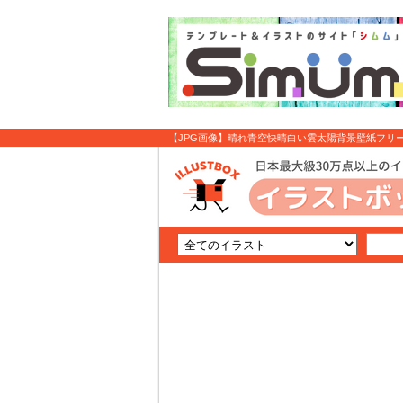
【JPG画像】晴れ青空快晴白い雲太陽背景壁紙フリー素
無料