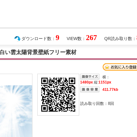
9
267
ダウンロード数：
VIEW数：
QR読み取り数：
晴白い雲太陽背景壁紙フリー素材
横：
1480px
縦:
1151px
411.77kb
読み取り回数：
8
回