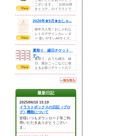
ございます。 「お好み焼
きとコテ」のイラストで
す。 ホームペー...
2026年★9月★おしゃ...
毎年大人気！おしゃれな
レトロデザインカレンダ
ー 使いやすいA4サイズ。
illust...
夏祭り 縁日チケット
テ...
夏祭り、おうち縁日、縁
日、屋台ごっこなどに使
えるお祭りチケットのフ
ォーマットです。Z...
最新日記
2025/06/16 15:19
イラストボックスの日記（ブロ
グ）機能について
皆様いつもダウンロード等ご利
用いただきありがとうござい
ま...