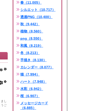
春（11,005）
シルエット（10,717）
透過PNG（10,400）
秋（9,442）
植物（8,560）
png（8,550）
和風（8,219）
冬（8,213）
手描き（8,130）
カレンダー（8,077）
猫（7,994）
ハート（7,948）
水彩（6,942）
桜（6,907）
きまし
メッセージカード
とうご
（6,885）