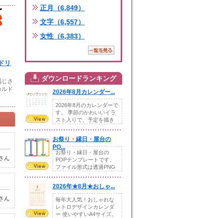
正月（6,849）
文字（6,557）
女性（6,383）
ドリ
ダウンロードランキング
感じさ
カルド
2026年8月カレンダー...
2026年8月のカレンダーで
す。 季節のかわいいイラ
スト入りで、予定を描き
込めるスペ...
お祭り・縁日・屋台の
PO...
お祭り・縁日・屋台の
さん
POPテンプレートです。
ファイル形式は透過PNG
です。---太め...
2026年★8月★おしゃ...
さん
毎年大人気！おしゃれな
レトロデザインカレンダ
ー 使いやすいA4サイズ。