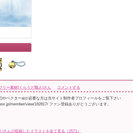
フリー素材(くらうど職人)さん
コメントする
像度)やベクターaiが必要な方は当サイト制作者プロフィールをご覧下さい
llust-box.jp/member/view/182817/ ファン登録ありがとうございます。
)さんの投稿したイラストを全て見る（2571）