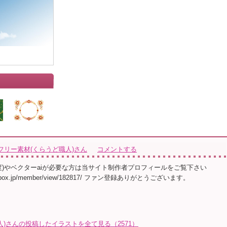
フリー素材(くらうど職人)さん
コメントする
像度)やベクターaiが必要な方は当サイト制作者プロフィールをご覧下さい
llust-box.jp/member/view/182817/ ファン登録ありがとうございます。
)さんの投稿したイラストを全て見る（2571）