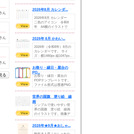
りの提...
2026年8月 カレンダ...
さん
2026年8月 カレンダー
二色のアイコン 令和8
年 A4横のイラストで
す。8月をテ...
さん
2026年 8月 かわい...
2026年（令和8年）8月の
カレンダーです。 サイ
ズ：横1480px 縦1047px...
さん
お祭り・縁日・屋台の
PO...
を見る
お祭り・縁日・屋台の
POPテンプレートです。
ファイル形式は透過PNG
です。---太め...
世界の国旗 塗り絵 線
画
シンプルで使いやすい世
界の国旗 塗り絵 線画
のイラストです。画像デ
ータとEPSデータ...
2026年★9月★おしゃ...
毎年大人気！おしゃれな