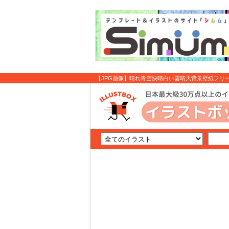
【JPG画像】晴れ青空快晴白い雲晴天背景壁紙フリー素
無料