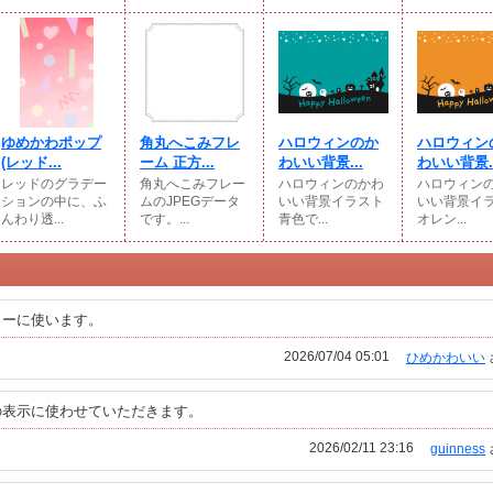
ゆめかわポップ
角丸へこみフレ
ハロウィンのか
ハロウィン
(⁠レッド...
ーム 正方...
わいい背景...
わいい背景..
レッドのグラデー
角丸へこみフレー
ハロウィンのかわ
ハロウィン
ションの中に、ふ
ムのJPEGデータ
いい背景イラスト
いい背景イ
んわり透...
です。...
青色で...
オレン...
ターに使います。
2026/07/04 05:01
ひめかわいい
の表示に使わせていただきます。
2026/02/11 23:16
guinness