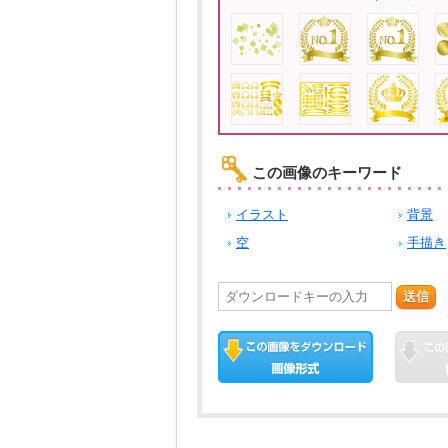
この画像のキーワード
イラスト
背景
空
手描き
送信