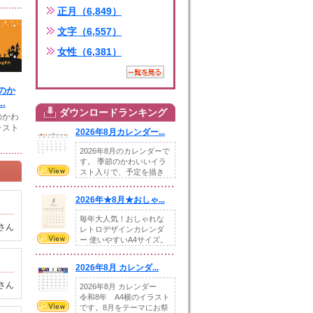
正月（6,849）
文字（6,557）
女性（6,381）
のか
.
ダウンロードランキング
のかわ
ラスト
2026年8月カレンダー...
2026年8月のカレンダーで
す。 季節のかわいいイラ
スト入りで、予定を描き
込めるスペ...
2026年★8月★おしゃ...
毎年大人気！おしゃれな
さん
レトロデザインカレンダ
ー 使いやすいA4サイズ。
illust...
2026年8月 カレンダ...
さん
2026年8月 カレンダー
令和8年 A4横のイラスト
です。8月をテーマにお祭