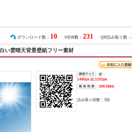
10
231
ダウンロード数：
VIEW数：
QR読み取り数：
晴白い雲晴天背景壁紙フリー素材
横：
1480px
縦:
1151px
349.58kb
読み取り回数：
3
回