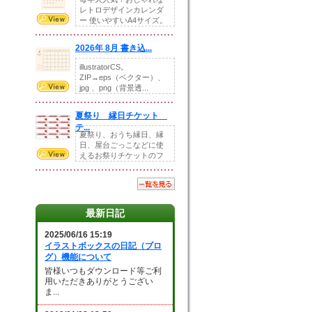
レトロデザインカレンダ
ー 使いやすいA4サイズ。
illust...
2026年 8月 書き込...
illustratorCS。
ZIP→eps（ベクター）、
jpg 、png（背景透...
夏祭り 縁日チケット
テ...
夏祭り、おうち縁日、縁
日、屋台ごっこなどに使
えるお祭りチケットのフ
ォーマットです。Z...
最新日記
2025/06/16 15:19
イラストボックスの日記（ブロ
グ）機能について
皆様いつもダウンロード等ご利
用いただきありがとうござい
ま...