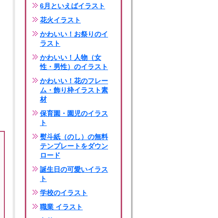
6月といえばイラスト
花火イラスト
かわいい！お祭りのイ
ラスト
かわいい！人物（女
性・男性）のイラスト
かわいい！花のフレー
ム・飾り枠イラスト素
材
保育園・園児のイラス
ト
熨斗紙（のし）の無料
テンプレートをダウン
ロード
誕生日の可愛いイラス
ト
学校のイラスト
職業 イラスト