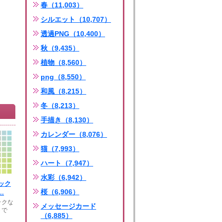
春（11,003）
シルエット（10,707）
透過PNG（10,400）
秋（9,435）
植物（8,560）
png（8,550）
和風（8,215）
冬（8,213）
手描き（8,130）
カレンダー（8,076）
猫（7,993）
ハート（7,947）
水彩（6,942）
ック
桜（6,906）
.
ックな
メッセージカード
トで
（6,885）