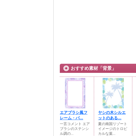
おすすめ素材「背景」
エアブラシ風フ
ヤシの木シルエ
レーム・パ...
ットのある...
一言コメント エア
夏の南国リゾート
ブラシのステンシ
イメージのトロピ
ル調の...
カルな葉...