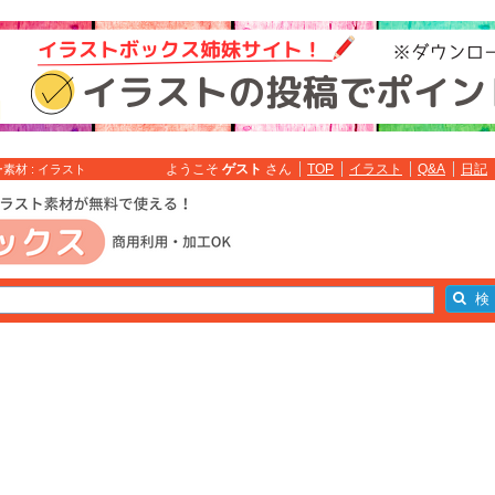
ようこそ
ゲスト
さん
TOP
イラスト
Q&A
日記
材 : イラスト