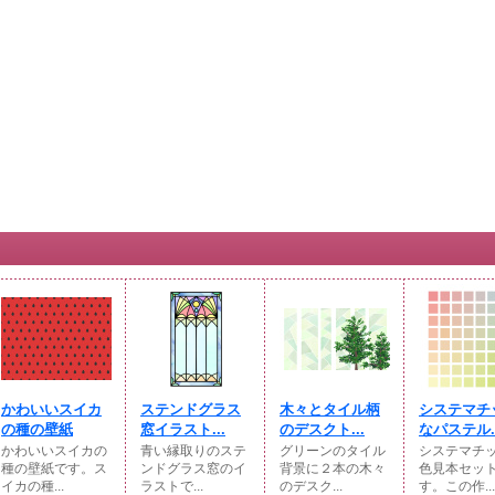
かわいいスイカ
ステンドグラス
木々とタイル柄
システマチ
の種の壁紙
窓イラスト...
のデスクト...
なパステル..
かわいいスイカの
青い縁取りのステ
グリーンのタイル
システマチ
種の壁紙です。ス
ンドグラス窓のイ
背景に２本の木々
色見本セッ
イカの種...
ラストで...
のデスク...
す。この作...