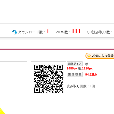
1
111
ダウンロード数：
VIEW数：
QR読み取り数：
横：
1480px
縦:
1110px
94.92kb
読み取り回数：
1
回