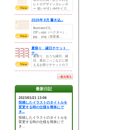
レトロデザインカレンダ
ー 使いやすいA4サイズ。
illust...
2026年 8月 書き込...
illustratorCS。
ZIP→eps（ベクター）、
jpg 、png（背景透...
夏祭り 縁日チケット
テ...
夏祭り、おうち縁日、縁
日、屋台ごっこなどに使
えるお祭りチケットのフ
ォーマットです。Z...
最新日記
2023/01/21 13:06
投稿したイラストのタイトルを
変更する時の仕様を簡単にで
き...
投稿したイラストのタイトルを
変更する時の仕様を簡単にで
き...