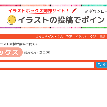
ようこそ
ゲスト
さん
TOP
イラスト
Q&A
日記