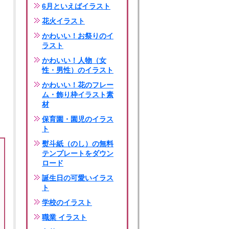
6月といえばイラスト
花火イラスト
かわいい！お祭りのイ
ラスト
かわいい！人物（女
性・男性）のイラスト
かわいい！花のフレー
ム・飾り枠イラスト素
材
保育園・園児のイラス
ト
熨斗紙（のし）の無料
テンプレートをダウン
ロード
誕生日の可愛いイラス
ト
学校のイラスト
職業 イラスト