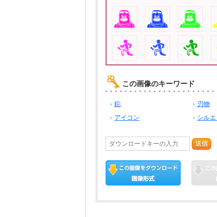
この画像のキーワード
鉈
刃物
アイコン
シルエ
送信