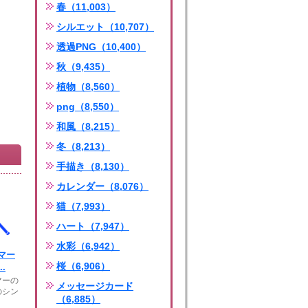
春（11,003）
シルエット（10,707）
透過PNG（10,400）
秋（9,435）
植物（8,560）
png（8,550）
和風（8,215）
冬（8,213）
手描き（8,130）
カレンダー（8,076）
猫（7,993）
ハート（7,947）
水彩（6,942）
マー
桜（6,906）
.
マーの
メッセージカード
のシン
（6,885）