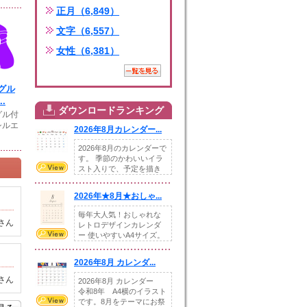
正月（6,849）
文字（6,557）
女性（6,381）
グル
.
ダウンロードランキング
グル付
シルエ
2026年8月カレンダー...
2026年8月のカレンダーで
す。 季節のかわいいイラ
スト入りで、予定を描き
込めるスペ...
2026年★8月★おしゃ...
毎年大人気！おしゃれな
さん
レトロデザインカレンダ
ー 使いやすいA4サイズ。
illust...
2026年8月 カレンダ...
さん
2026年8月 カレンダー
令和8年 A4横のイラスト
です。8月をテーマにお祭