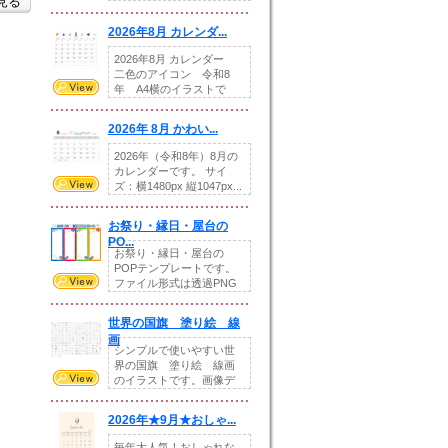
を見る
りの提...
2026年8月 カレンダ...
2026年8月 カレンダー
二色のアイコン 令和8
年 A4横のイラストで
す。8月をテ...
2026年 8月 かわい...
2026年（令和8年）8月の
カレンダーです。 サイ
ズ：横1480px 縦1047px...
お祭り・縁日・屋台の
PO...
お祭り・縁日・屋台の
POPテンプレートです。
ファイル形式は透過PNG
です。---太め...
世界の国旗 塗り絵 線
画
シンプルで使いやすい世
界の国旗 塗り絵 線画
のイラストです。画像デ
ータとEPSデータ...
2026年★9月★おしゃ...
毎年大人気！おしゃれな