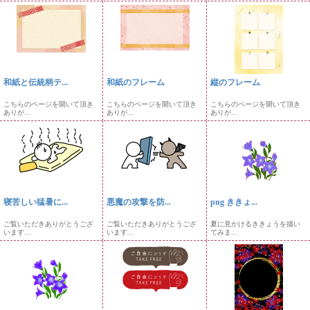
和紙と伝統柄テ...
和紙のフレーム
縦のフレーム
こちらのページを開いて頂き
こちらのページを開いて頂き
こちらのページを開いて頂き
ありが...
ありが...
ありが...
寝苦しい猛暑に...
悪魔の攻撃を防...
png ききょ...
ご覧いただきありがとうござ
ご覧いただきありがとうござ
夏に見かけるききょうを描い
います...
います...
てみま...