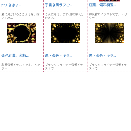
png ききょ...
手書き風ラフご...
紅葉、紫和柄玉...
夏に見かけるききょうを、描
こんにちは。まずは閲覧いた
和風背景イラストです。 ベク
いてみ...
だきあ...
ター...
金色紅葉、和柄...
黒・金色・キラ...
黒・金色・キラ...
和風背景イラストです。 ベク
ブラックフライデー背景イラ
ブラックフライデー背景イラ
ター...
ストで...
ストで...