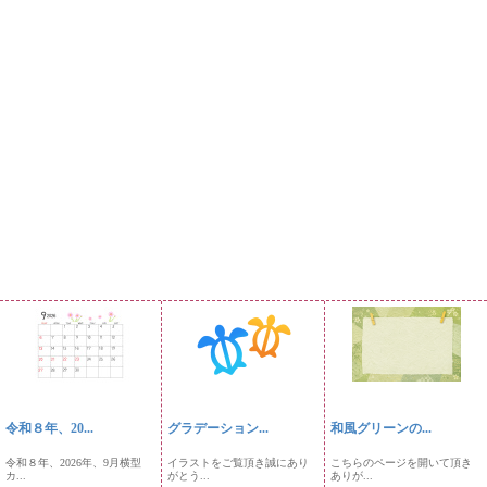
令和８年、20...
グラデーション...
和風グリーンの...
令和８年、2026年、9月横型
イラストをご覧頂き誠にあり
こちらのページを開いて頂き
カ...
がとう...
ありが...