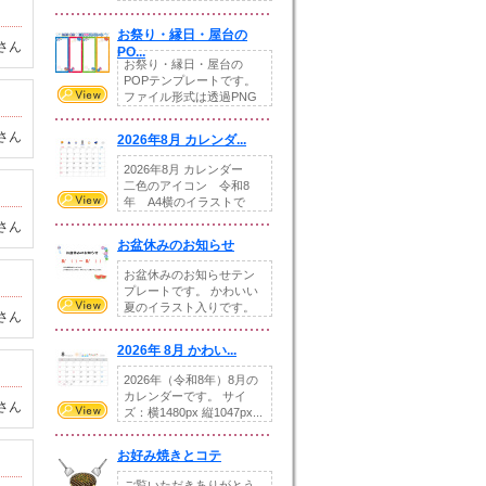
りの提...
お祭り・縁日・屋台の
さん
PO...
お祭り・縁日・屋台の
POPテンプレートです。
ファイル形式は透過PNG
です。---太め...
さん
2026年8月 カレンダ...
2026年8月 カレンダー
二色のアイコン 令和8
年 A4横のイラストで
す。8月をテ...
さん
お盆休みのお知らせ
お盆休みのお知らせテン
プレートです。 かわいい
夏のイラスト入りです。
さん
休業日の日付けを...
2026年 8月 かわい...
2026年（令和8年）8月の
カレンダーです。 サイ
さん
ズ：横1480px 縦1047px...
お好み焼きとコテ
ご覧いただきありがとう