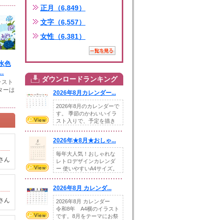
正月（6,849）
文字（6,557）
女性（6,381）
水色
.
ダウンロードランキング
ラスト
ターは
2026年8月カレンダー...
2026年8月のカレンダーで
す。 季節のかわいいイラ
スト入りで、予定を描き
込めるスペ...
2026年★8月★おしゃ...
毎年大人気！おしゃれな
さん
レトロデザインカレンダ
ー 使いやすいA4サイズ。
illust...
2026年8月 カレンダ...
さん
2026年8月 カレンダー
令和8年 A4横のイラスト
です。8月をテーマにお祭