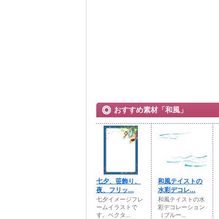
おすすめ素材「和風」
七夕、笹飾り、
和風テイストの
夜、フリッ...
水彩デコレ...
七夕イメージフレ
和風テイストの水
ームイラストで
彩デコレーション
す。ベクタ...
（ブルー...