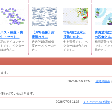
ハス・睡蓮・喪
【JPG画像】紺
市松地に流水と
青海波地に
中・セット...
青流水文...
笹飾りのあ...
の和傘とあ..
花のアイコンセッ
透過PNG(高解像
七夕背景です。 ベ
梅雨背景イ
トです。ベクター
度)やベクターaiが
クターは統合され
です。 ベク
は統合さ...
必...
てます...
統合さ...
きます。
2026/07/05 16:59
台湾烏龍茶
で使わせていただきます。
2026/07/05 11:35
えんがわわさび醤油