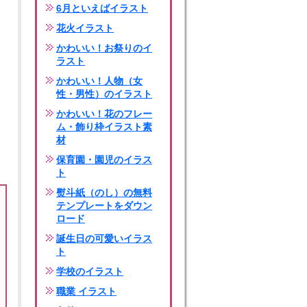
6月といえばイラスト
花火イラスト
かわいい！お祭りのイ
ラスト
かわいい！人物（女
性・男性）のイラスト
かわいい！花のフレー
ム・飾り枠イラスト素
材
保育園・園児のイラス
ト
熨斗紙（のし）の無料
テンプレートをダウン
ロード
誕生日の可愛いイラス
ト
学校のイラスト
職業 イラスト