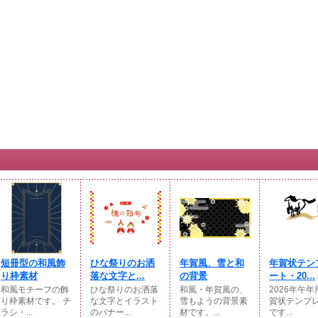
短冊型の和風飾
ひな祭りのお洒
年賀風、雪と和
年賀状テン
り枠素材
落な文字と...
の背景
ート・20...
和風モチーフの飾
ひな祭りのお洒落
和風・年賀風の、
2026年午
り枠素材です。 チ
な文字とイラスト
雪もようの背景素
賀状テンプ
ラシ・...
のバナー...
材です。...
です...