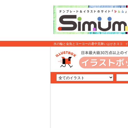
水の輪と金魚とヨーヨーの暑中見舞いはがきヨコ : 