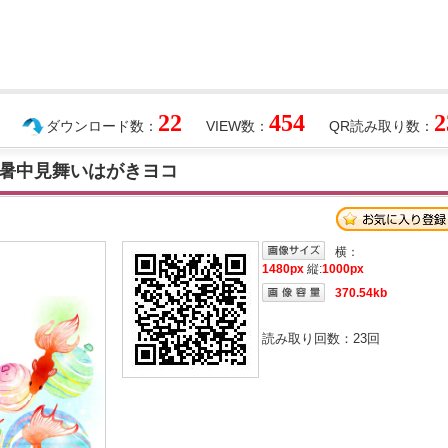
22
454
2
ダウンロード数：
VIEW数：
QR読み取り数：
暑中見舞いはがきヨコ
横：
1480px
縦:
1000px
370.54kb
読み取り回数：
23
回