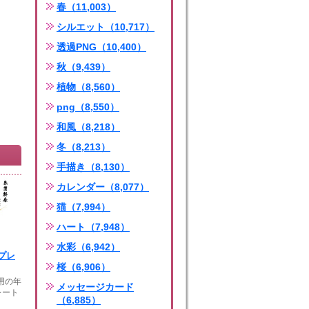
春（11,003）
シルエット（10,717）
透過PNG（10,400）
秋（9,439）
植物（8,560）
png（8,550）
和風（8,218）
冬（8,213）
手描き（8,130）
カレンダー（8,077）
猫（7,994）
ハート（7,948）
水彩（6,942）
プレ
桜（6,906）
年用の年
メッセージカード
レート
（6,885）