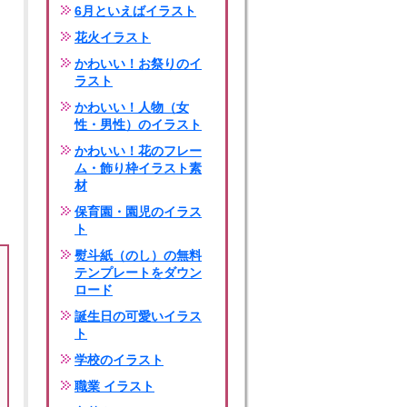
6月といえばイラスト
花火イラスト
かわいい！お祭りのイ
ラスト
かわいい！人物（女
性・男性）のイラスト
かわいい！花のフレー
ム・飾り枠イラスト素
材
保育園・園児のイラス
ト
熨斗紙（のし）の無料
テンプレートをダウン
ロード
誕生日の可愛いイラス
ト
学校のイラスト
職業 イラスト