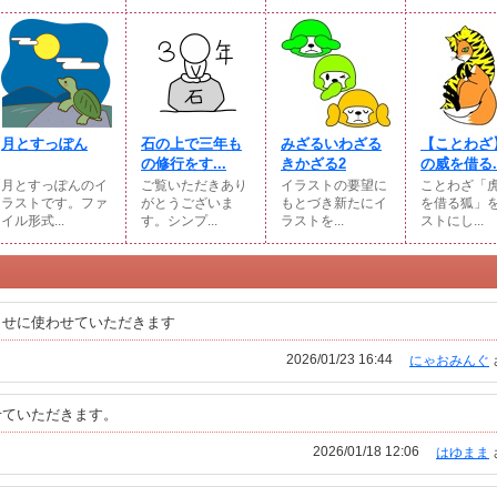
月とすっぽん
石の上で三年も
みざるいわざる
【ことわざ
の修行をす...
きかざる2
の威を借る..
月とすっぽんのイ
ご覧いただきあり
イラストの要望に
ことわざ「
ラストです。ファ
がとうございま
もとづき新たにイ
を借る狐」
イル形式...
す。シンプ...
ラストを...
ストにし...
らせに使わせていただきます
2026/01/23 16:44
にゃおみんぐ
せていただきます。
2026/01/18 12:06
はゆまま