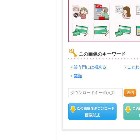
この画像のキーワード
笑う門には福来る
ことわ
笑顔
送信