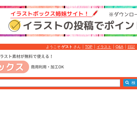
ようこそ
ゲスト
さん
TOP
イラスト
Q&A
日記