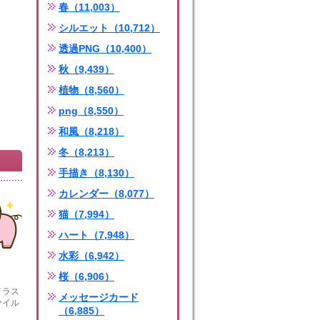
春（11,003）
シルエット（10,712）
透過PNG（10,400）
秋（9,439）
植物（8,560）
png（8,550）
和風（8,218）
冬（8,213）
手描き（8,130）
カレンダー（8,077）
猫（7,994）
ハート（7,948）
水彩（6,942）
桜（6,906）
イラス
メッセージカード
ァイル
（6,885）