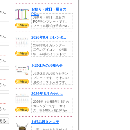
りの提...
お祭り・縁日・屋台の
さん
PO...
お祭り・縁日・屋台の
POPテンプレートです。
ファイル形式は透過PNG
です。---太め...
さん
2026年8月 カレンダ...
2026年8月 カレンダー
二色のアイコン 令和8
年 A4横のイラストで
す。8月をテ...
さん
お盆休みのお知らせ
お盆休みのお知らせテン
プレートです。 かわいい
夏のイラスト入りです。
さん
休業日の日付けを...
2026年 8月 かわい...
2026年（令和8年）8月の
カレンダーです。 サイ
さん
ズ：横1480px 縦1047px...
を見る
お好み焼きとコテ
ご覧いただきありがとう