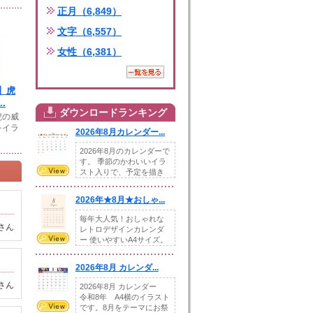
正月（6,849）
文字（6,557）
女性（6,381）
】虎
.
ダウンロードランキング
虎の威
をイラ
2026年8月カレンダー...
2026年8月のカレンダーで
す。 季節のかわいいイラ
スト入りで、予定を描き
込めるスペ...
2026年★8月★おしゃ...
毎年大人気！おしゃれな
さん
レトロデザインカレンダ
ー 使いやすいA4サイズ。
illust...
2026年8月 カレンダ...
さん
2026年8月 カレンダー
令和8年 A4横のイラスト
です。8月をテーマにお祭