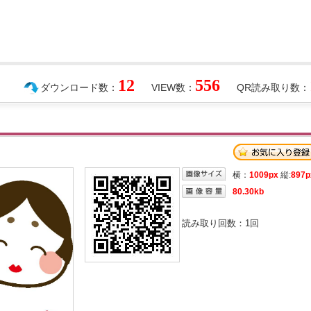
12
556
ダウンロード数：
VIEW数：
QR読み取り数：
横：
1009px
縦:
897p
80.30kb
読み取り回数：
1
回