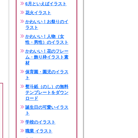
6月といえばイラスト
花火イラスト
かわいい！お祭りのイ
ラスト
かわいい！人物（女
性・男性）のイラスト
かわいい！花のフレー
ム・飾り枠イラスト素
材
保育園・園児のイラス
ト
熨斗紙（のし）の無料
テンプレートをダウン
ロード
誕生日の可愛いイラス
ト
学校のイラスト
職業 イラスト