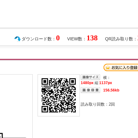
0
138
ダウンロード数：
VIEW数：
QR読み取り数：
横：
1480px
縦:
1137px
156.56kb
読み取り回数：
2
回