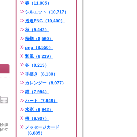
春（11,005）
シルエット（10,717）
透過PNG（10,400）
秋（9,442）
植物（8,560）
png（8,550）
和風（8,219）
冬（8,213）
手描き（8,130）
カレンダー（8,077）
猫（7,994）
ハート（7,948）
水彩（6,942）
桜（6,907）
国会議
メッセージカード
国の立
（6,885）