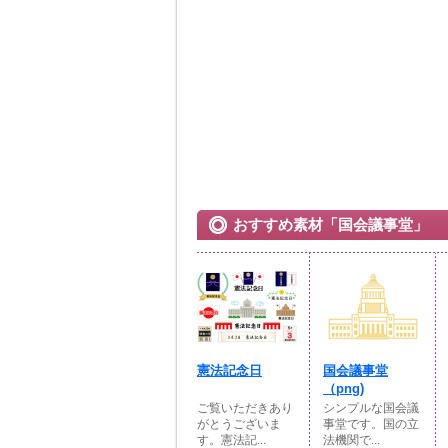
おすすめ素材「国会議事堂」
憲法記念日
国会議事堂
（png)
ご覧いただきあり
シンプルな国会議
がとうございま
事堂です。国の立
す。憲法記...
法機関で...