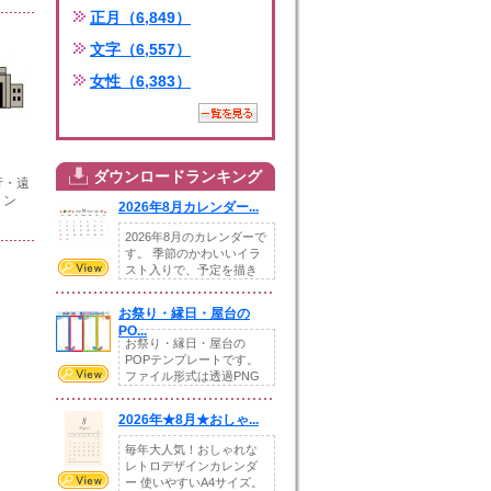
正月（6,849）
文字（6,557）
女性（6,383）
ダウンロードランキング
行・遠
リン
2026年8月カレンダー...
2026年8月のカレンダーで
す。 季節のかわいいイラ
スト入りで、予定を描き
込めるスペ...
お祭り・縁日・屋台の
PO...
お祭り・縁日・屋台の
POPテンプレートです。
ファイル形式は透過PNG
です。---太め...
2026年★8月★おしゃ...
毎年大人気！おしゃれな
レトロデザインカレンダ
ー 使いやすいA4サイズ。