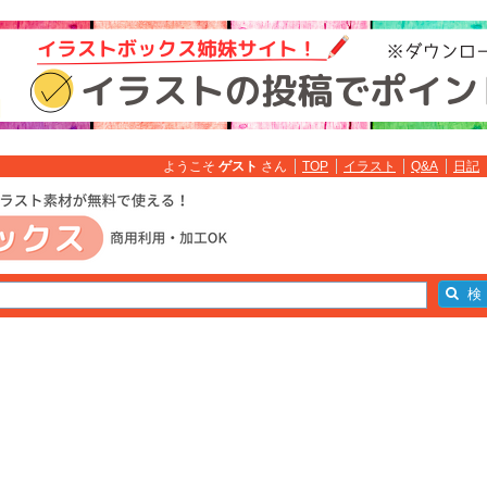
ようこそ
ゲスト
さん
TOP
イラスト
Q&A
日記