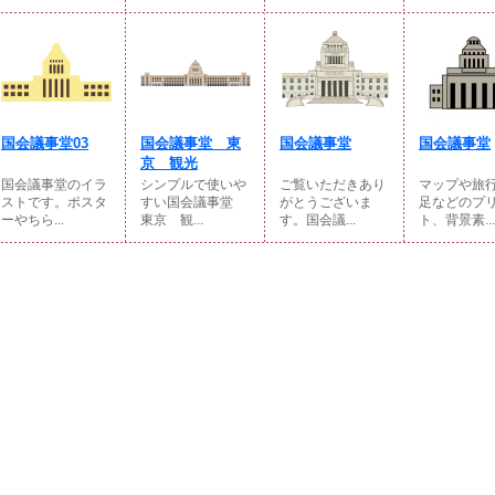
国会議事堂03
国会議事堂 東
国会議事堂
国会議事堂
京 観光
国会議事堂のイラ
シンプルで使いや
ご覧いただきあり
マップや旅
ストです。ポスタ
すい国会議事堂
がとうございま
足などのプ
ーやちら...
東京 観...
す。国会議...
ト、背景素...