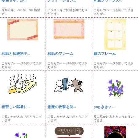
令和８年、20...
グラデーション...
和風グリーンの...
令和８年、2026年、9月横型
イラストをご覧頂き誠にあり
こちらのページを開いて頂き
カ...
がとう...
ありが...
和紙と伝統柄テ...
和紙のフレーム
縦のフレーム
こちらのページを開いて頂き
こちらのページを開いて頂き
こちらのページを開いて頂き
ありが...
ありが...
ありが...
寝苦しい猛暑に...
悪魔の攻撃を防...
png ききょ...
ご覧いただきありがとうござ
ご覧いただきありがとうござ
夏に見かけるききょうを描い
います...
います...
てみま...