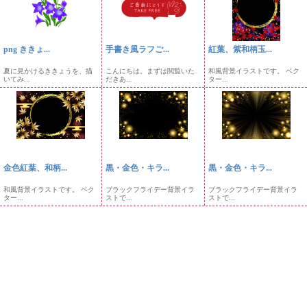
png ききょ...
手書き風ラフご...
紅葉、紫和柄玉...
夏に見かけるききょうを、描
こんにちは。まずは閲覧いた
和風背景イラストです。 ベク
いてみ...
だきあ...
ター...
金色紅葉、和柄...
黒・金色・キラ...
黒・金色・キラ...
和風背景イラストです。 ベク
ブラックフライデー背景イラ
ブラックフライデー背景イラ
ター...
ストで...
ストで...