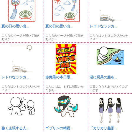
夏の日の思い出...
夏の日の思い出...
レロトなラジカ...
こちらのページを開いて頂き
こちらのページを開いて頂き
こちらはレトロなラジカセを
ありが...
ありが...
イメー...
レトロなラジカ...
赤黄黒の本日限...
湖に玩具の船を...
こちらはレトロなラジカセを
こんにちは。まずは閲覧いた
ご覧いただきありがとうござ
イメー...
だきあ...
います...
強く主張する人...
ゴブリンの精鋭...
「カリカリ整形...