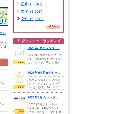
正月（6,849）
文字（6,557）
女性（6,381）
ット
ダウンロードランキング
だきあ
ざいま
2026年8月カレンダー...
2026年8月のカレンダーで
す。 季節のかわいいイラ
スト入りで、予定を描き
込めるスペ...
2026年★8月★おしゃ...
毎年大人気！おしゃれな
さん
レトロデザインカレンダ
ー 使いやすいA4サイズ。
illust...
2026年8月 カレンダ...
さん
2026年8月 カレンダー
令和8年 A4横のイラスト
です。8月をテーマにお祭