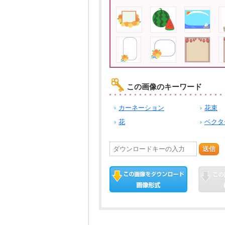
この画像のキーワード
カーネーション
花束
花
ベクタ
送信