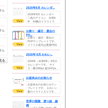
りの提...
2026年8月 カレンダ...
さん
2026年8月 カレンダー
二色のアイコン 令和8
年 A4横のイラストで
す。8月をテ...
さん
お祭り・縁日・屋台の
PO...
お祭り・縁日・屋台の
POPテンプレートです。
ファイル形式は透過PNG
です。---太め...
さん
2026年 8月 かわい...
を見る
2026年（令和8年）8月の
カレンダーです。 サイ
ズ：横1480px 縦1047px...
お盆休みのお知らせ
お盆休みのお知らせテン
プレートです。 かわいい
夏のイラスト入りです。
休業日の日付けを...
世界の国旗 塗り絵 線
画
シンプルで使いやすい世