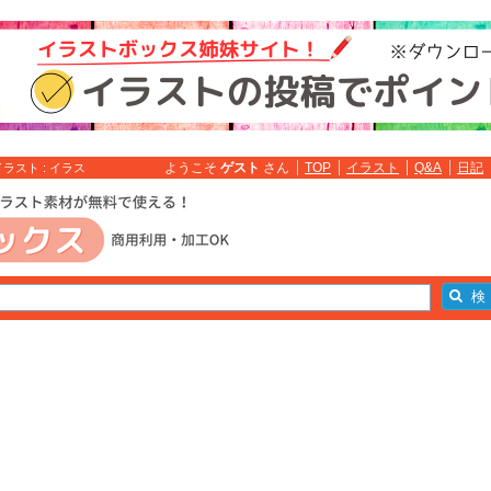
ようこそ
ゲスト
さん
TOP
イラスト
Q&A
日記
スト : イラス