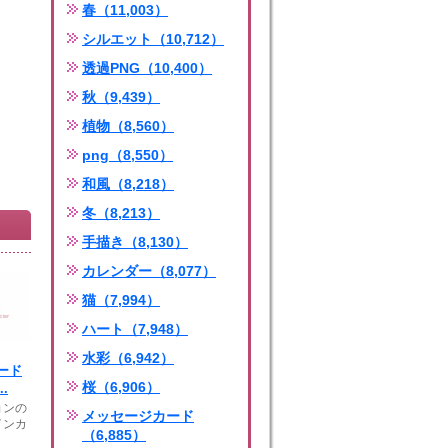
春（11,003）
シルエット（10,712）
透過PNG（10,400）
秋（9,439）
植物（8,560）
png（8,550）
和風（8,218）
冬（8,213）
手描き（8,130）
カレンダー（8,077）
猫（7,994）
ハート（7,948）
水彩（6,942）
ード
桜（6,906）
.
ョンの
メッセージカード
インカ
（6,885）