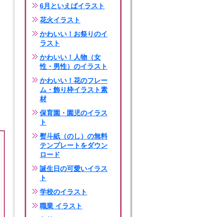
6月といえばイラスト
花火イラスト
かわいい！お祭りのイ
ラスト
かわいい！人物（女
性・男性）のイラスト
かわいい！花のフレー
ム・飾り枠イラスト素
材
保育園・園児のイラス
ト
熨斗紙（のし）の無料
テンプレートをダウン
ロード
誕生日の可愛いイラス
ト
学校のイラスト
職業 イラスト