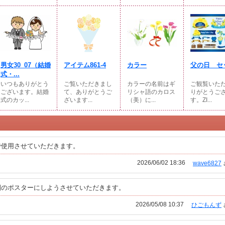
男女30_07（結婚
アイテム861-4
カラー
父の日 セ
式・...
いつもありがとう
ご覧いただきまし
カラーの名前はギ
ご観覧いた
ございます。結婚
て、ありがとうご
リシャ語のカロス
りがとうご
式のカッ...
ざいます...
（美）に...
す。ZI...
で使用させていただきます。
2026/06/02 18:36
wave6827
園のポスターにしようさせていただきます。
2026/05/08 10:37
ひごもんず