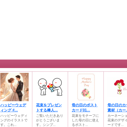
ハッピーウェデ
花束をプレゼン
母の日のポスト
母の日のカ
ィング #...
トする棒人...
カード01...
素材（カー..
ハッピーウェディ
ご覧いただきあり
花束をモチーフに
カーネーシ
ングのイラストで
がとうございま
した母の日に使え
花束のデザ
す。これ...
す。シンプ...
るポスト...
ードです...