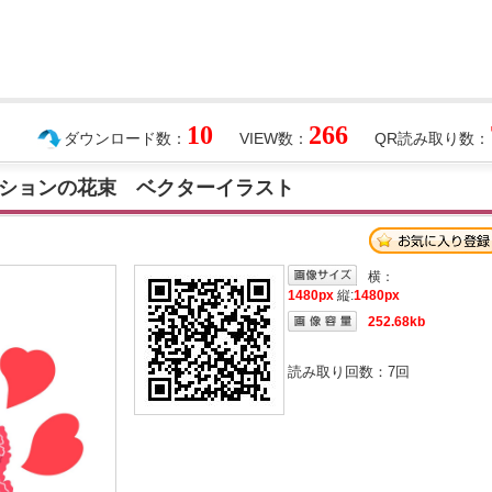
10
266
ダウンロード数：
VIEW数：
QR読み取り数：
ションの花束 ベクターイラスト
横：
1480px
縦:
1480px
252.68kb
読み取り回数：
7
回