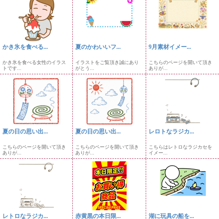
かき氷を食べる...
夏のかわいいフ...
9月素材イメー...
かき氷を食べる女性のイラス
イラストをご覧頂き誠にあり
こちらのページを開いて頂き
トです...
がとう...
ありが...
夏の日の思い出...
夏の日の思い出...
レロトなラジカ...
こちらのページを開いて頂き
こちらのページを開いて頂き
こちらはレトロなラジカセを
ありが...
ありが...
イメー...
レトロなラジカ...
赤黄黒の本日限...
湖に玩具の船を...