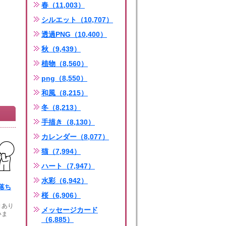
春（11,003）
シルエット（10,707）
透過PNG（10,400）
秋（9,439）
植物（8,560）
png（8,550）
和風（8,215）
冬（8,213）
手描き（8,130）
カレンダー（8,077）
猫（7,994）
ハート（7,947）
水彩（6,942）
落ち
桜（6,906）
きあり
メッセージカード
いま
（6,885）