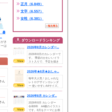
正月（6,849）
文字（6,557）
女性（6,381）
、暑
.
ダウンロードランキング
はがき
ターは
2026年8月カレンダー...
2026年8月のカレンダーで
す。 季節のかわいいイラ
スト入りで、予定を描き
込めるスペ...
2026年★8月★おしゃ...
毎年大人気！おしゃれな
さん
レトロデザインカレンダ
ー 使いやすいA4サイズ。
illust...
2026年8月 カレンダ...
さん
2026年8月 カレンダー
令和8年 A4横のイラスト
です。8月をテーマにお祭