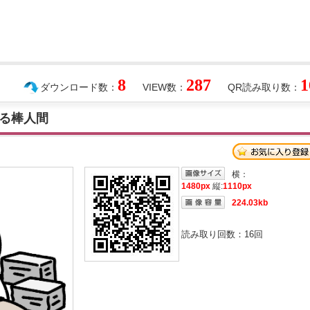
8
287
1
ダウンロード数：
VIEW数：
QR読み取り数：
る棒人間
横：
1480px
縦:
1110px
224.03kb
読み取り回数：
16
回