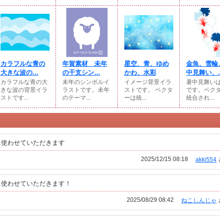
カラフルな青の
年賀素材 未年
星空、青、ゆめ
金魚、雪輪
大きな波の...
の干支シン...
かわ、水彩
中見舞い、..
カラフルな青の大
未年のシンボルイ
イメージ背景イラ
暑中見舞い
きな波の背景イラ
ラストです。未年
ストです。 ベクタ
です。ベク
ストです...
のテーマ...
ーは統...
統合され...
に使わせていただきます
2025/12/15 08:18
akki554
に使わせていただきます！
2025/08/29 08:42
ねこしんじゃ