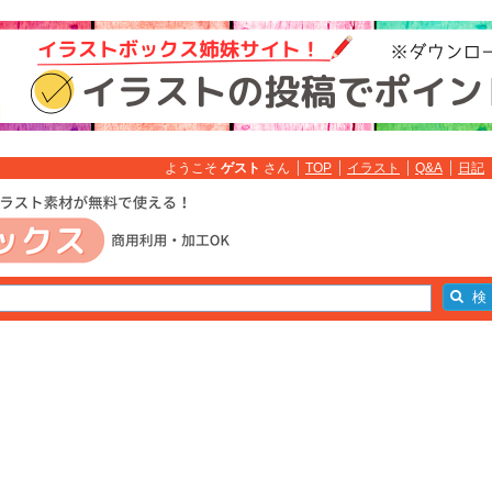
ようこそ
ゲスト
さん
TOP
イラスト
Q&A
日記