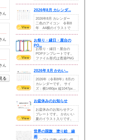
りの提...
2026年8月 カレンダ...
さん
2026年8月 カレンダー
二色のアイコン 令和8
年 A4横のイラストで
す。8月をテ...
さん
お祭り・縁日・屋台の
PO...
お祭り・縁日・屋台の
POPテンプレートです。
ファイル形式は透過PNG
です。---太め...
さん
2026年 8月 かわい...
を見る
2026年（令和8年）8月の
カレンダーです。 サイ
ズ：横1480px 縦1047px...
お盆休みのお知らせ
お盆休みのお知らせテン
プレートです。 かわいい
夏のイラスト入りです。
休業日の日付けを...
世界の国旗 塗り絵 線
画
シンプルで使いやすい世