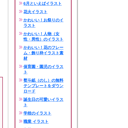
6月といえばイラスト
花火イラスト
かわいい！お祭りのイ
ラスト
かわいい！人物（女
性・男性）のイラスト
かわいい！花のフレー
ム・飾り枠イラスト素
材
保育園・園児のイラス
ト
熨斗紙（のし）の無料
テンプレートをダウン
ロード
誕生日の可愛いイラス
ト
学校のイラスト
職業 イラスト