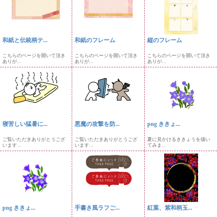
和紙と伝統柄テ...
和紙のフレーム
縦のフレーム
こちらのページを開いて頂き
こちらのページを開いて頂き
こちらのページを開いて頂き
ありが...
ありが...
ありが...
寝苦しい猛暑に...
悪魔の攻撃を防...
png ききょ...
ご覧いただきありがとうござ
ご覧いただきありがとうござ
夏に見かけるききょうを描い
います...
います...
てみま...
png ききょ...
手書き風ラフご...
紅葉、紫和柄玉...