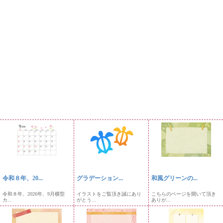
令和８年、20...
グラデーション...
和風グリーンの...
令和８年、2026年、9月横型
イラストをご覧頂き誠にあり
こちらのページを開いて頂き
カ...
がとう...
ありが...