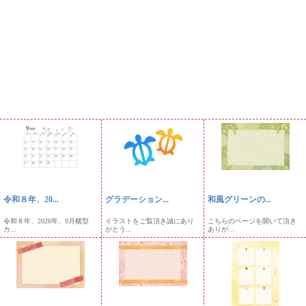
令和８年、20...
グラデーション...
和風グリーンの...
令和８年、2026年、9月横型
イラストをご覧頂き誠にあり
こちらのページを開いて頂き
カ...
がとう...
ありが...