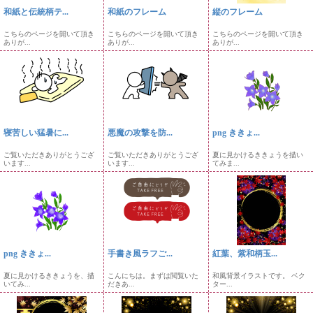
和紙と伝統柄テ...
和紙のフレーム
縦のフレーム
こちらのページを開いて頂き
こちらのページを開いて頂き
こちらのページを開いて頂き
ありが...
ありが...
ありが...
寝苦しい猛暑に...
悪魔の攻撃を防...
png ききょ...
ご覧いただきありがとうござ
ご覧いただきありがとうござ
夏に見かけるききょうを描い
います...
います...
てみま...
png ききょ...
手書き風ラフご...
紅葉、紫和柄玉...
夏に見かけるききょうを、描
こんにちは。まずは閲覧いた
和風背景イラストです。 ベク
いてみ...
だきあ...
ター...